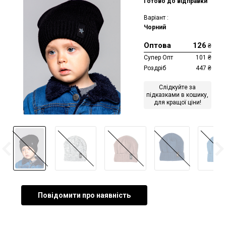
Готово до відправки
Варіант :
Чорний
Оптова
126
₴
Супер Опт
101
₴
Роздріб
447
₴
Слідкуйте за
підказками в кошику,
для кращої ціни!
Повідомити про наявність