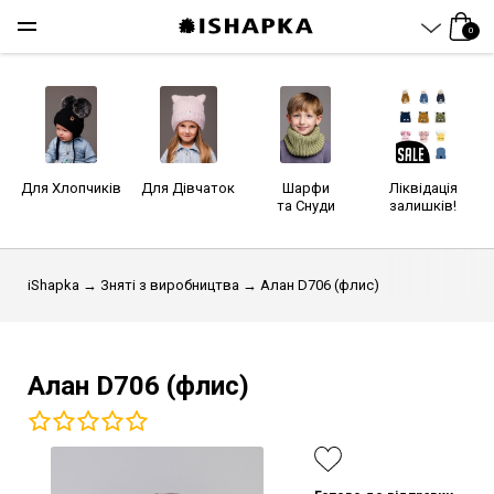
0
Для Хлопчиків
Для Дівчаток
Шарфи
Ліквідація
та Снуди
залишків!
iShapka
→
Зняті з виробництва
→ Алан D706 (флис)
Алан D706 (флис)