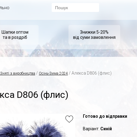
ально
Шапки оптом
Знижки 5-20%
та в роздріб
від суми замовлення
/
/ Алекса D806 (флис)
Зняті з виробництва
Осінь-Зима 2024
кса D806 (флис)
Готово до відправки
Варіант:
Синій