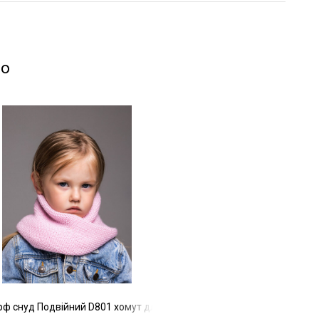
мо
лопчика 20х17 см дитячий зимовий теплий шарфик на шию в'язаний
ф снуд Подвійний D801 хомут для дівчинки та хлопчика 25х17 см 