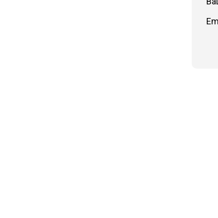
Ва
Em