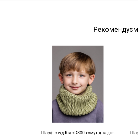
Рекомендує
Шарф снуд Кідс D800 хомут для дівчинки та х
Шар