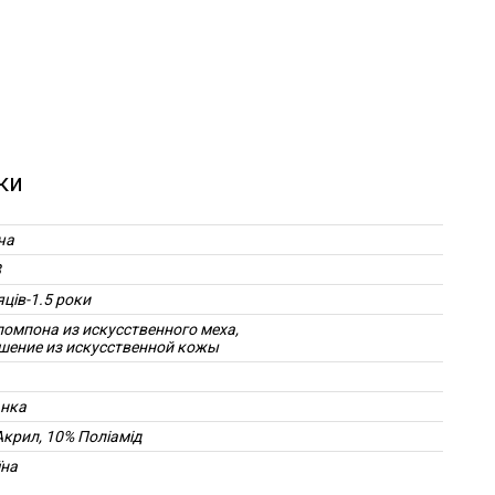
ки
ча
8
яців-1.5 роки
помпона из искусственного меха,
шение из искусственной кожы
нка
Акрил, 10% Поліамід
їна