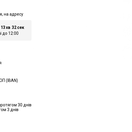
я, на адресу
13
хв
31
сек
 до 12:00
я
ОП (IBAN)
ротягом 30 днів
ом 3 днів