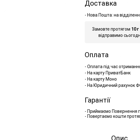
Доставка
- Нова Пошта: на відділенн
Замовте протягом
10
г
відправимо сьогодні
Оплата
- Оплата під час отриманн
- На карту ПриватБанк
- На карту Моно
- На Юридичний рахунок Ф
Гарантії
- Приймаємо Повернення п
- Повертаємо кошти протяг
Опис