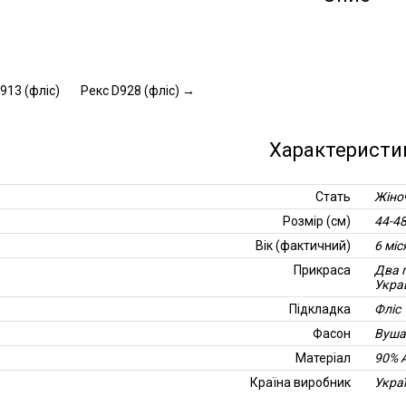
913 (фліс)
Рекс D928 (фліс)
→
Характеристи
Стать
Жіно
Розмір (см)
44-4
Вік (фактичний)
6 міс
Прикраса
Два 
Укра
Підкладка
Фліс
Фасон
Вуша
Матеріал
90% 
Країна виробник
Укра