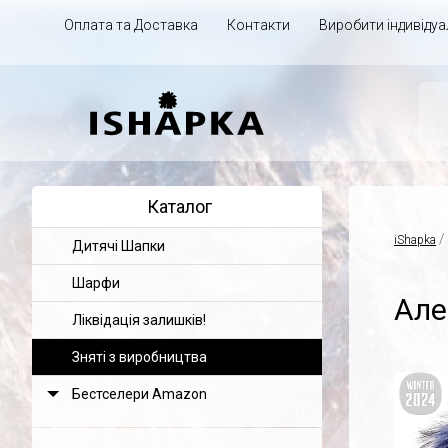
Оплата та Доставка
Контакти
Виробити індивіду
Каталог
/
iShapka
Дитячі Шапки
Шарфи
Але
Ліквідація залишків!
Зняті з виробництва
Бестселери Amazon