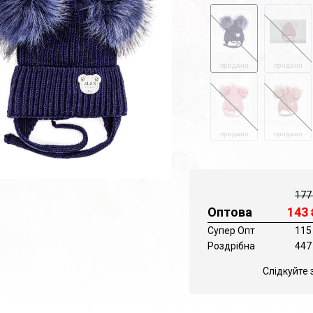
продано
продано
продано
продано
177
Оптова
143
Супер Опт
115
Роздрібна
447
Слідкуйте 