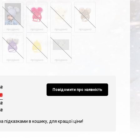
продано
продано
продано
продано
продано
продано
продано
₴
Повідомити про наявність
₴
 ₴
₴
за підказками в кошику, для кращої ціни!