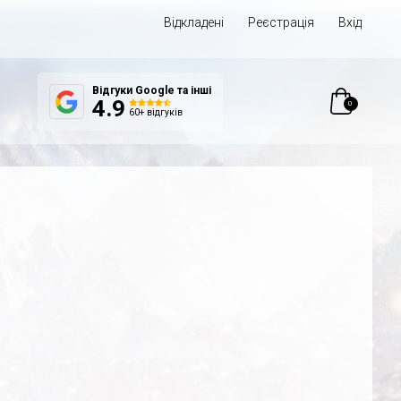
Відкладені
Реєстрація
Вхід
Відгуки Google та інші
0
4.9
60+ відгуків