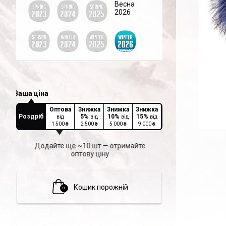
Весна
2026
Оптова
Знижка
Знижка
Знижка
Роздріб
5
%
10
%
15
%
від
від
від
від
1 500
₴
2 500
₴
5 000
₴
9 000
₴
Додайте ще ~10 шт — отримайте
оптову ціну
Кошик порожній
0