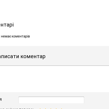
нтарі
 немає коментарів
аписати коментар
я