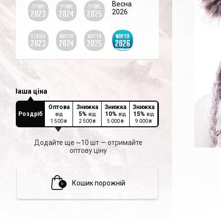
Весна
2026
Оптова
Знижка
Знижка
Знижка
Роздріб
5
%
10
%
15
%
від
від
від
від
1 500
₴
2 500
₴
5 000
₴
9 000
₴
Додайте ще ~10 шт — отримайте
оптову ціну
Кошик порожній
0