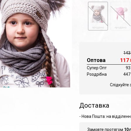
продано
продано
143
Оптова
117
Супер Опт
93
Роздрібна
447
Слідкуйте 
Доставка
- Нова Пошта: на відділенн
Замовте протягом
10