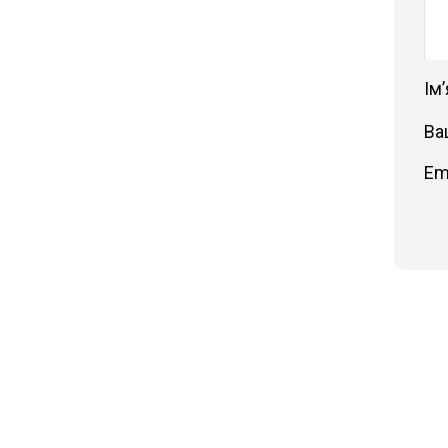
Імʼ
Ва
Em