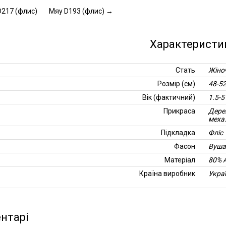
217 (флис)
Мяу D193 (флис)
→
Характеристи
Стать
Жіно
Розмір (см)
48-5
Вік (фактичний)
1.5-5
Прикраса
Дере
меха
Підкладка
Фліс
Фасон
Вуша
Матеріал
80% 
Країна виробник
Укра
нтарі