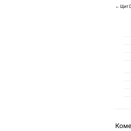
←
Щит D
Коме