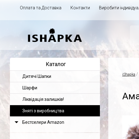
Оплата та Доставка
Контакти
Виробити індивіду
Каталог
/
iShapka
Дитячі Шапки
Шарфи
Ама
Ліквідація залишків!
Зняті з виробництва
Бестселери Amazon