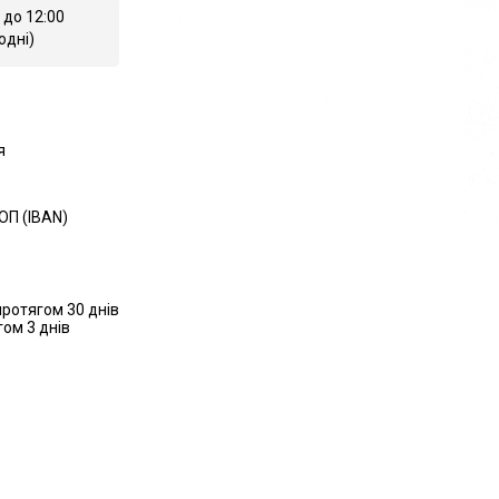
 до 12:00
одні)
я
ОП (IBAN)
ротягом 30 днів
ом 3 днів