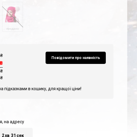
продано
₴
Повідомити про наявність
₴
 ₴
₴
за підказками в кошику, для кращої ціни!
я, на адресу
г
2
хв
30
сек