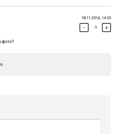
18.11.2016, 14:55
-
+
-1
а фото?
о.