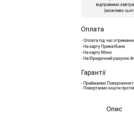
відправимо завтра
(можливо сьог
Оплата
- Оплата під час отриманн
- На карту ПриватБанк
- На карту Моно
- На Юридичний рахунок Ф
Гарантії
- Приймаємо Повернення п
- Повертаємо кошти протяг
Опис