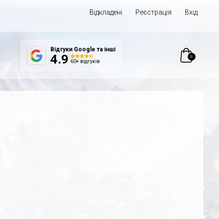
Відкладені
Реєстрація
Вхід
Відгуки Google та інші
0
4.9
60+ відгуків