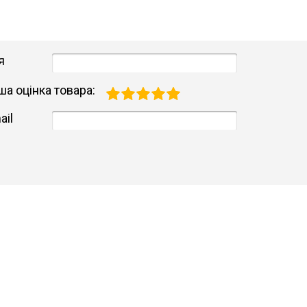
я
ша оцінка товара:
ail