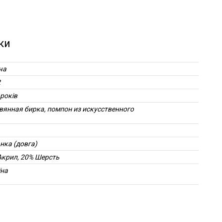
ки
ча
2
 років
вянная бирка, помпон из искусственного
.
нка (довга)
Акрил, 20% Шерсть
їна