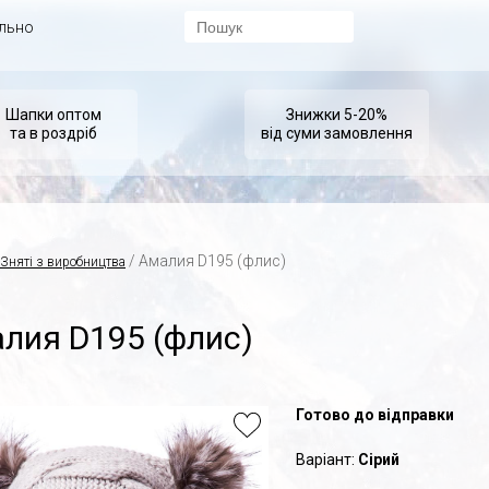
ально
Шапки оптом
Знижки 5-20%
та в роздріб
від суми замовлення
/ Амалия D195 (флис)
Зняті з виробництва
лия D195 (флис)
Готово до відправки
Варіант:
Сірий