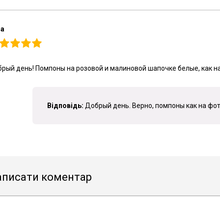
на
рый день! Помпоны на розовой и малиновой шапочке белые, как н
Відповідь:
Добрый день. Верно, помпоны как на фот
аписати коментар