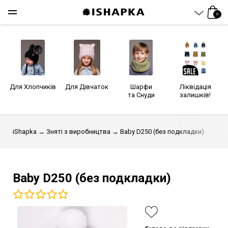
0
Для Хлопчиків
Для Дівчаток
Шарфи
Ліквідація
та Снуди
залишків!
iShapka
→
Зняті з виробництва
→ Baby D250 (без подкладки)
Baby D250 (без подкладки)