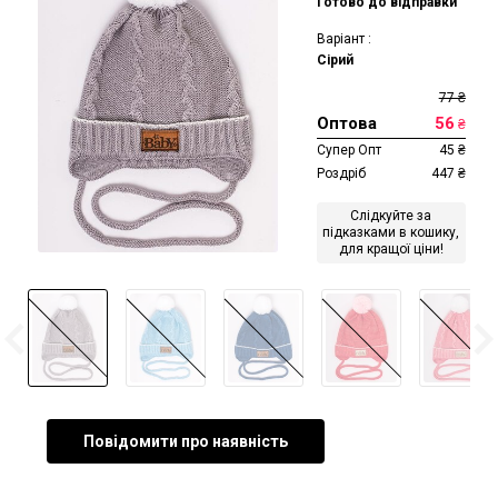
Готово до відправки
Варіант :
Сірий
77
₴
Оптова
56
₴
Супер Опт
45
₴
Роздріб
447
₴
Слідкуйте за
підказками в кошику,
для кращої ціни!
Повідомити про наявність