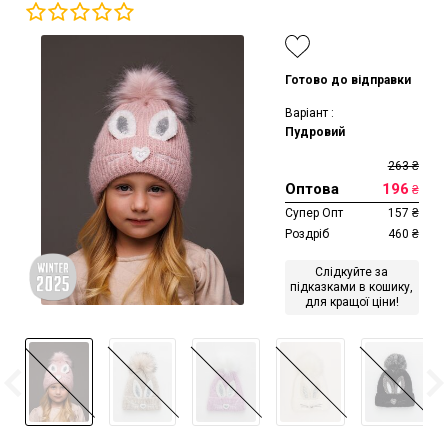
Готово до відправки
Варіант :
Пудровий
263
₴
Оптова
196
₴
Супер Опт
157
₴
Роздріб
460
₴
Слідкуйте за
підказками в кошику,
для кращої ціни!