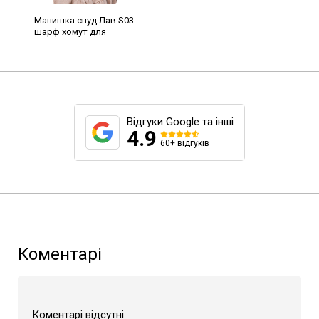
Манишка снуд Лав S03
шарф хомут для
дівчинки та хлопчика
20х20 см дитячий
зимовий теплий
шарфик ангора на
шию в'язаний баф
Відгуки Google та інші
4.9
60+ відгуків
Коментарі
Коментарі відсутні