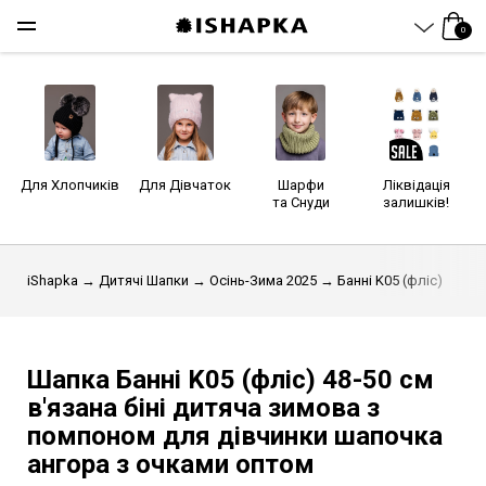
0
Для Хлопчиків
Для Дівчаток
Шарфи
Ліквідація
та Снуди
залишків!
iShapka
→
Дитячі Шапки
→
Осінь-Зима 2025
→ Банні K05 (фліс)
Шапка Банні K05 (фліс)
48-50 см
в'язана біні дитяча зимова з
помпоном для дівчинки шапочка
ангора з очками оптом