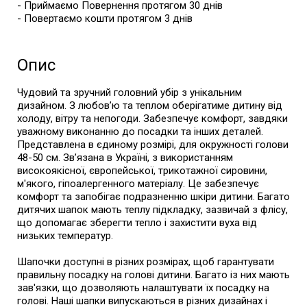
- Приймаємо Повернення протягом 30 днів
- Повертаємо кошти протягом 3 днів
Опис
Чудовий та зручний головний убір з унікальним
дизайном. З любов’ю та теплом оберігатиме дитину від
холоду, вітру та непогоди. Забезпечує комфорт, завдяки
уважному виконанню до посадки та інших деталей.
Представлена в єдиному розмірі, для окружності голови
48-50 см. Зв’язана в Україні, з використанням
високоякісної, європейської, трикотажної сировини,
м'якого, гіпоалергенного матеріалу. Це забезпечує
комфорт та запобігає подразненню шкіри дитини. Багато
дитячих шапок мають теплу підкладку, зазвичай з флісу,
що допомагає зберегти тепло і захистити вуха від
низьких температур.
Шапочки доступні в різних розмірах, щоб гарантувати
правильну посадку на голові дитини. Багато із них мають
зав'язки, що дозволяють налаштувати їх посадку на
голові. Наші шапки випускаються в різних дизайнах і