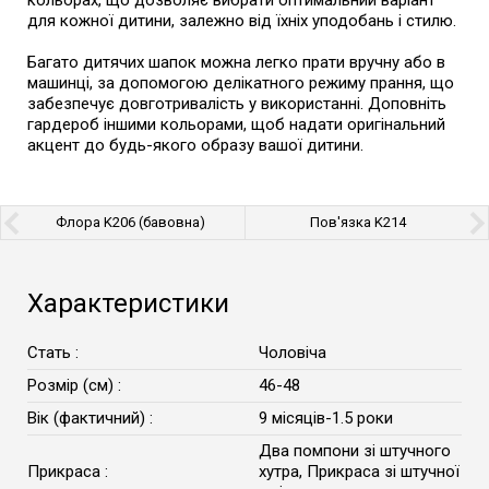
кольорах, що дозволяє вибрати оптимальний варіант
для кожної дитини, залежно від їхніх уподобань і стилю.
Багато дитячих шапок можна легко прати вручну або в
машинці, за допомогою делікатного режиму прання, що
забезпечує довготривалість у використанні. Доповніть
гардероб іншими кольорами, щоб надати оригінальний
акцент до будь-якого образу вашої дитини.
Флора K206 (бавовна)
Пов'язка K214
Характеристики
Стать :
Чоловіча
Розмір (см) :
46-48
Вік (фактичний) :
9 місяців-1.5 роки
Два помпони зі штучного
Прикраса :
хутра, Прикраса зі штучної