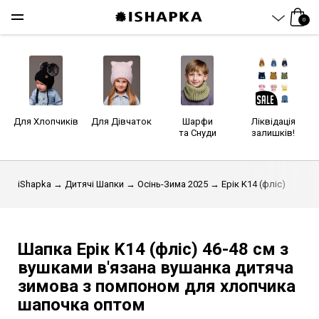
0
Для Хлопчиків
Для Дівчаток
Шарфи
Ліквідація
та Снуди
залишків!
iShapka
→
Дитячі Шапки
→
Осінь-Зима 2025
→ Ерік K14 (фліс)
Шапка Ерік K14 (фліс)
46-48 см
з
вушками в'язана вушанка дитяча
зимова з помпоном для хлопчика
шапочка оптом