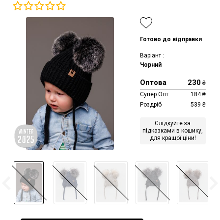
Готово до відправки
Варіант :
Чорний
Оптова
230
₴
Супер Опт
184
₴
Роздріб
539
₴
Слідкуйте за
підказками в кошику,
для кращої ціни!