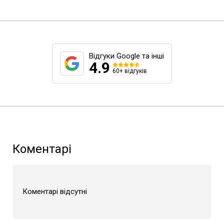
хлопчика 20х17 см
дівчинки та хлопчика
дитячий зимовий
25х17 см дитячий
теплий шарфик на
зимовий теплий
шию в'язаний баф
шарфик на шию
в'язаний баф
Відгуки Google та інші
4.9
60+ відгуків
Коментарі
Коментарі відсутні