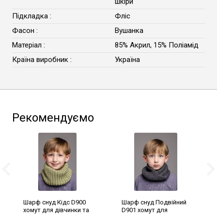
шкіри
Підкладка :
Фліс
Фасон :
Вушанка
Матеріал :
85% Акрил, 15% Поліамід
Країна виробник :
Україна
Рекомендуємо
Шарф снуд Кідс D900
Шарф снуд Подвійний
хомут для дівчинки та
D901 хомут для