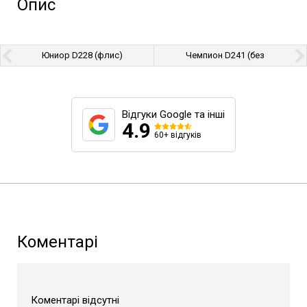
Опис
Юниор D228 (флис)
Чемпион D241 (без
подкладки)
Відгуки Google та інші
4.9
60+ відгуків
Коментарі
Коментарі відсутні