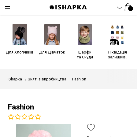
0
Для Хлопчиків
Для Дівчаток
Шарфи
Ліквідація
та Снуди
залишків!
iShapka
→
Зняті з виробництва
→ Fashion
Fashion