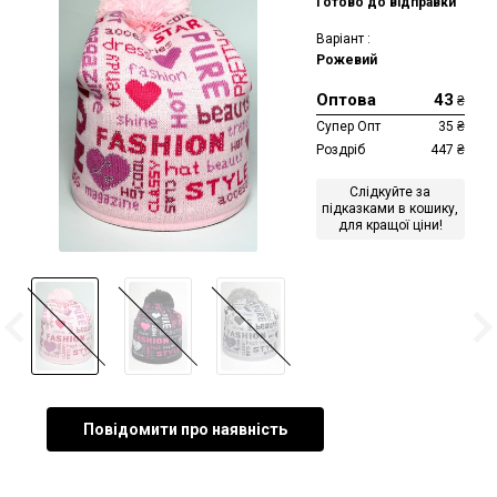
Готово до відправки
Варіант :
Рожевий
Оптова
43
₴
Супер Опт
35
₴
Роздріб
447
₴
Слідкуйте за
підказками в кошику,
для кращої ціни!
Повідомити про наявність