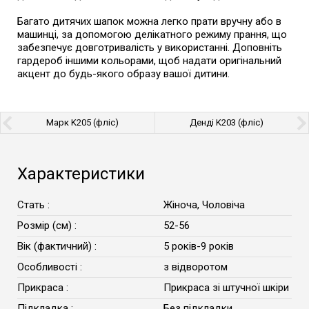
Багато дитячих шапок можна легко прати вручну або в
машинці, за допомогою делікатного режиму прання, що
забезпечує довготривалість у використанні. Доповніть
гардероб іншими кольорами, щоб надати оригінальний
акцент до будь-якого образу вашої дитини.
Марк K205 (фліс)
Денді K203 (фліс)
Характеристики
Стать :
Жіноча, Чоловіча
Розмір (см) :
52-56
Вік (фактичний) :
5 років-9 років
Особливості :
з відворотом
Прикраса :
Прикраса зі штучної шкіри
Підкладка :
Без підкладки