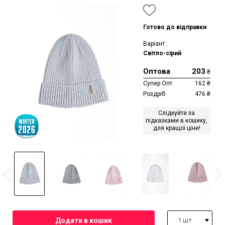
Готово до відправки
Варіант :
Світло-сірий
Оптова
203
₴
Супер Опт
162
₴
Роздріб
476
₴
Слідкуйте за
підказками в кошику,
для кращої ціни!
1 шт