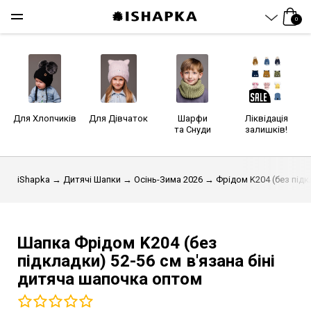
0
Для Хлопчиків
Для Дівчаток
Шарфи
Ліквідація
та Снуди
залишків!
iShapka
→
Дитячі Шапки
→
Осінь-Зима 2026
→ Фрідом K204 (без підк
Шапка Фрідом K204 (без
підкладки)
52-56 см
в'язана біні
дитяча шапочка оптом