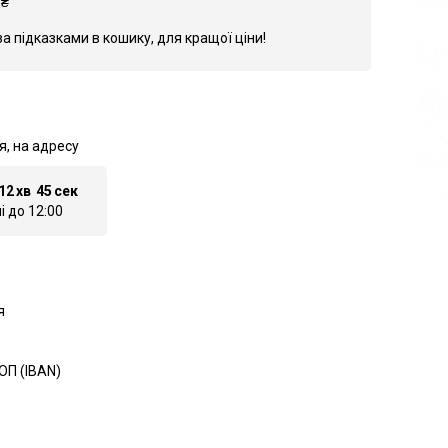
₴
за підказками в кошику, для кращої ціни!
я, на адресу
12
хв
43
сек
 до 12:00
я
ОП (IBAN)