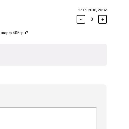
25.09.2018, 20:32
-
+
0
і шарф 405грн?