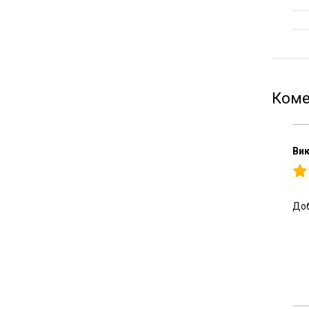
Коме
Ви
Доб