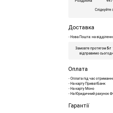
Роздрібна
447
Слідкуйте 
Доставка
- Нова Пошта: на відділенн
Замовте протягом
5
г
відправимо сьогодні
Оплата
- Оплата під час отриманн
- На карту ПриватБанк
- На карту Моно
- На Юридичний рахунок Ф
Гарантії