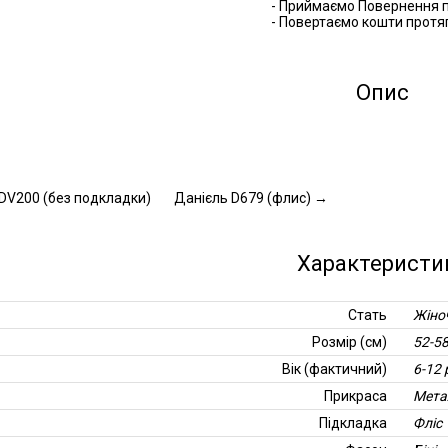
- Приймаємо Повернення п
- Повертаємо кошти протяг
Опис
DV200 (без подкладки)
Данієль D679 (флис)
→
Характеристи
Стать
Жіно
Розмір (см)
52-5
Вік (фактичний)
6-12 
Прикраса
Мета
Підкладка
Фліс