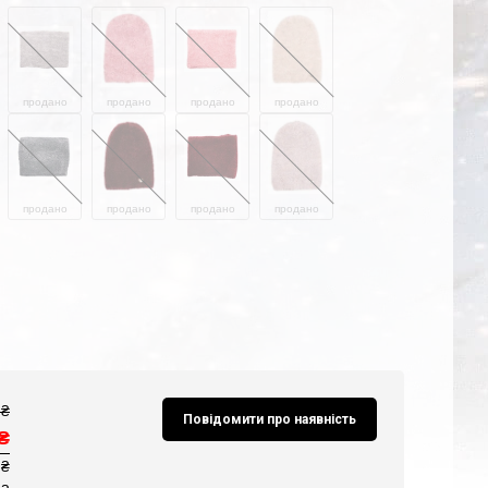
продано
продано
продано
продано
продано
продано
продано
продано
₴
Повідомити про наявність
₴
 ₴