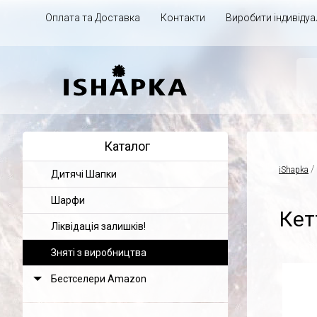
Оплата та Доставка
Контакти
Виробити індивіду
Каталог
/
iShapka
Дитячі Шапки
Шарфи
Кет
Ліквідація залишків!
Зняті з виробництва
Бестселери Amazon