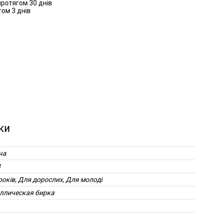
ротягом 30 днів
ом 3 днів
ки
ча
8
років, Для дорослих, Для молоді
ллическая бирка