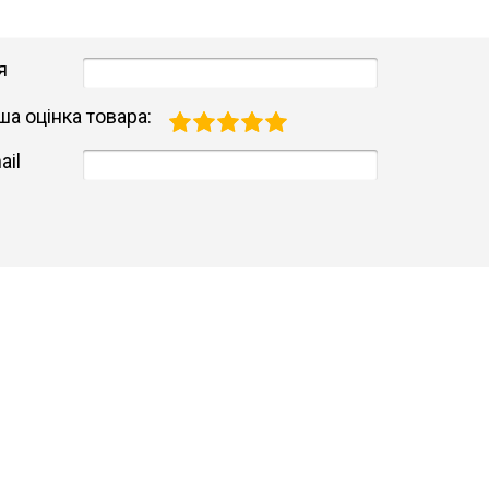
я
ша оцінка товара:
ail