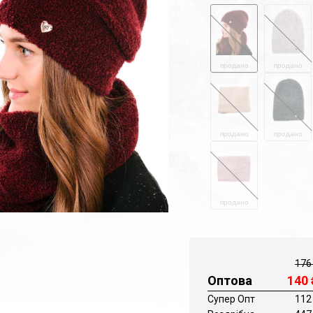
продано
продано
продано
продано
продано
176
Оптова
140
Супер Опт
112