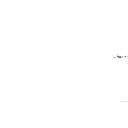
←
Блек 