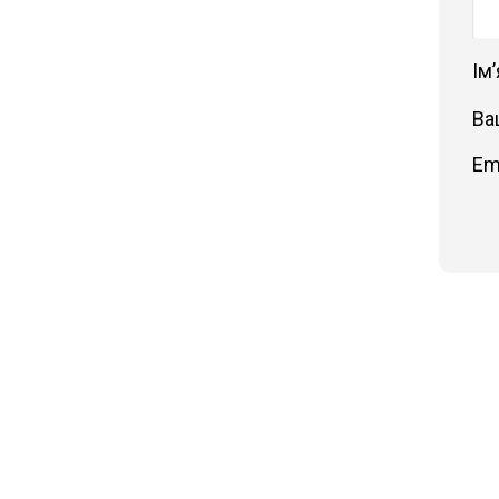
Імʼ
Ва
Em