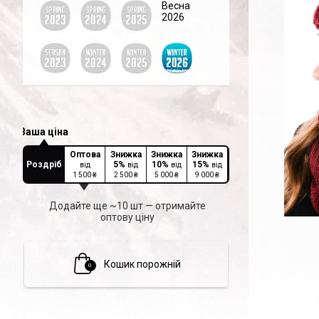
Весна
2026
Оптова
Знижка
Знижка
Знижка
Роздріб
5
%
10
%
15
%
від
від
від
від
1 500
₴
2 500
₴
5 000
₴
9 000
₴
Додайте ще ~10 шт — отримайте
оптову ціну
Кошик порожній
0