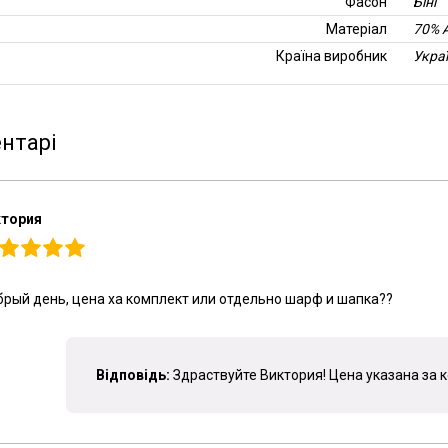
Фасон
Біні
Матеріал
70% 
Країна виробник
Укра
нтарі
ктория
рый день, цена ха комплект или отдельно шарф и шапка??
Відповідь:
Здраствуйте Виктория! Цена указана за к