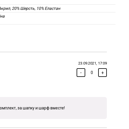
Акрил, 20% Шерсть, 10% Еластан
їна
23.09.2021, 17:09
-
+
0
омплект, за шапку и шарф вместе!