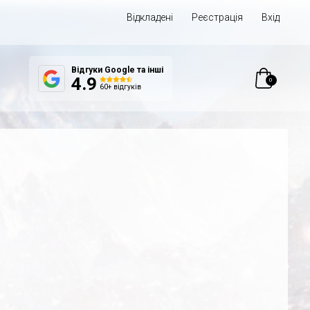
Відкладені
Реєстрація
Вхід
Відгуки Google та інші
0
4.9
60+ відгуків