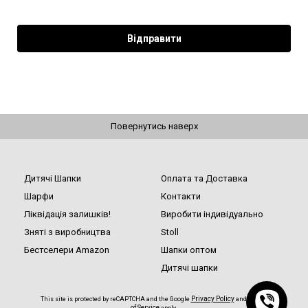
Повернутись наверх
Дитячі Шапки
Оплата та Доставка
Шарфи
Контакти
Ліквідація залишків!
Виробити індивідуально
Зняті з виробництва
Stoll
Бестселери Amazon
Шапки оптом
Дитячі шапки
Privacy Policy
Terms
This site is protected by reCAPTCHA and the Google
and
of Service