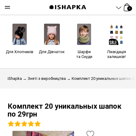
0
Для Хлопчиків
Для Дівчаток
Шарфи
Ліквідація
та Снуди
залишків!
iShapka
→
Зняті з виробництва
→ Комплект 20 уникальных шапок по
Комплект 20 уникальных шапок
по 29грн