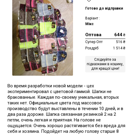
Готово до відправки
Варіант :
Мікс
Оптова
644
₴
Супер Опт
516
₴
Роздріб
1 514
₴
Слідкуйте за
підказками в кошику,
для кращої ціни!
Во время разработки новой модели - цех
экспериментировал с цветовой гаммой. Шапки не
бракованные. Каждая по-своему уникальная, вторых
таких нет. Официальные цвета под массовое
производство будут выставлены в течении 10 дней, и в
два раза дороже. Шапка связанная резинкой 2 на 2
петли, очень легкая и приятная. На голове не
ощущается. Очень хорошо растягивается без вреда для
себя и хозяина. Подойдет на любую голову старше 8