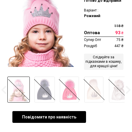
Готово до відправки
Варіант :
Рожевий
118
₴
Оптова
93
₴
Супер Опт
75
₴
Роздріб
447
₴
Слідкуйте за
підказками в кошику,
для кращої ціни!
Повідомити про наявність