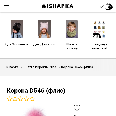
0
Для Хлопчиків
Для Дівчаток
Шарфи
Ліквідація
та Снуди
залишків!
iShapka
→
Зняті з виробництва
→ Корона D546 (флис)
Корона D546 (флис)