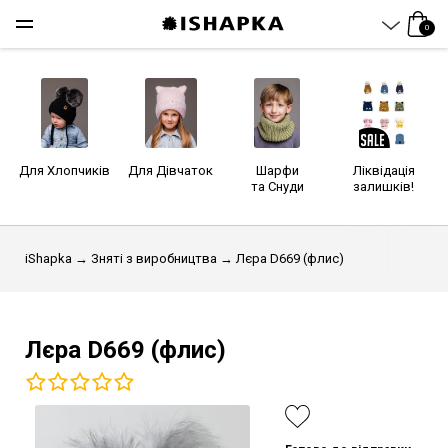
0
Для Хлопчиків
Для Дівчаток
Шарфи
Ліквідація
та Снуди
залишків!
iShapka
→
Зняті з виробництва
→ Лєра D669 (флис)
Лєра D669 (флис)