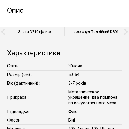
Опис
Злата D710 (флис)
Шарф снуд Подвійний D801
хомут для дівчинки та
хлопчика 25х17 см дитячий
зимовий теплий шарфик на
шию в'язаний баф
Характеристики
Стать :
Жіноча
Розмір (см) :
50-54
Вік (фактичний) :
3-7 років
Металлическое
Прикраса :
украшение, два помпона
из искусственного меха
Підкладка :
Фліс
Фасон :
Біні
Матеріал :
90% Акрил, 10% Шерсть