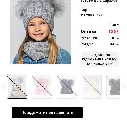
Готово до відправки
Варіант :
Світло Сірий
130
₴
Оптова
126
₴
Супер Опт
101
₴
Роздріб
447
₴
Слідкуйте за
підказками в кошику,
для кращої ціни!
Повідомити про наявність