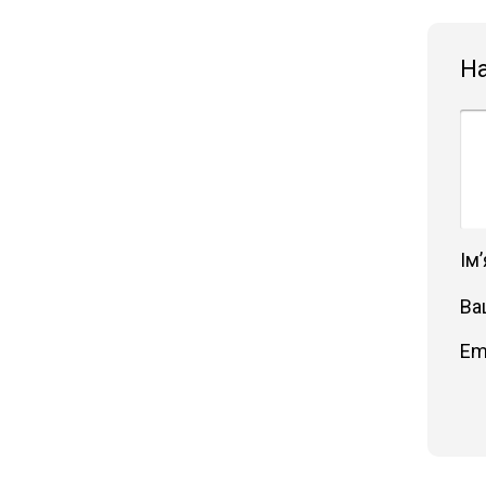
Н
Імʼ
Ва
Em