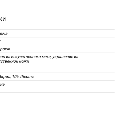
ки
віча
2
 років
он из искусственного меха, украшение из
сственной кожи
Акрил, 10% Шерсть
їна