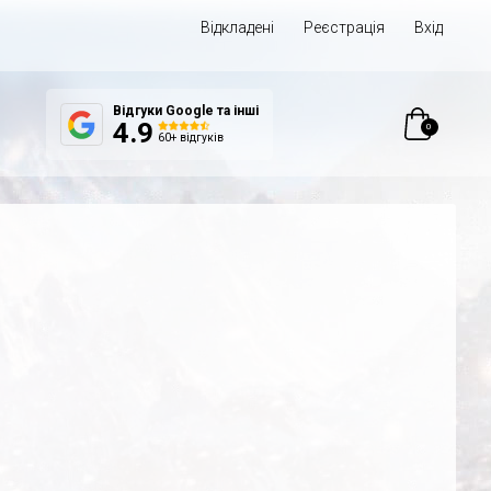
Відкладені
Реєстрація
Вхід
Відгуки Google та інші
0
4.9
60+ відгуків