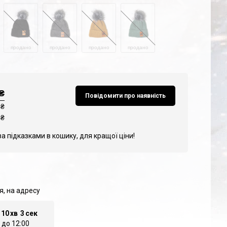
продано
продано
продано
продано
₴
Повідомити про наявність
 ₴
₴
за підказками в кошику, для кращої ціни!
я, на адресу
10
хв
1
сек
 до 12:00