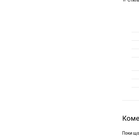
←
Стиль
Коме
Поки що