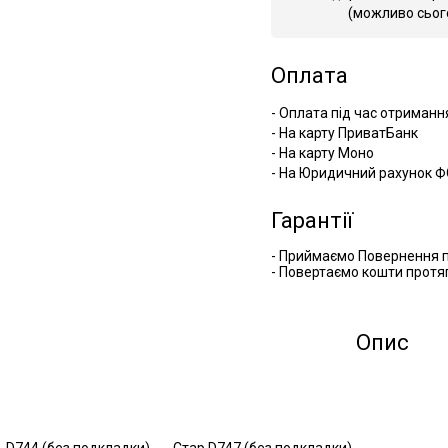
(можливо сьог
Оплата
- Оплата під час отриманн
- На карту ПриватБанк
- На карту Моно
- На Юридичний рахунок Ф
Гарантії
- Приймаємо Повернення п
- Повертаємо кошти протяг
Опис