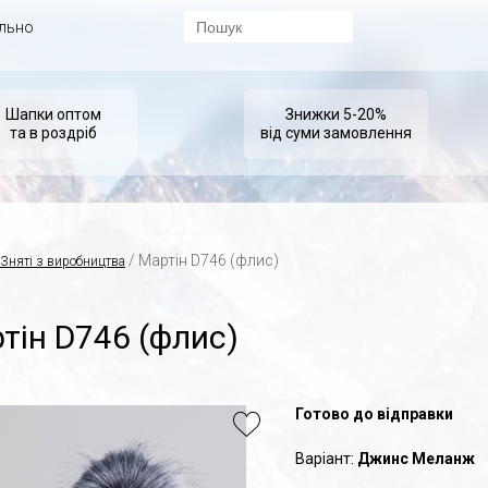
ально
Шапки оптом
Знижки 5-20%
та в роздріб
від суми замовлення
/ Мартін D746 (флис)
Зняті з виробництва
тін D746 (флис)
Готово до відправки
Варіант:
Джинс Меланж