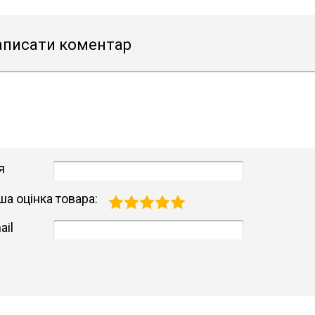
аписати коментар
я
ша оцінка товара:
ail