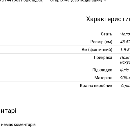
 D744 (без подкладки)
Стар D747 (без подкладки)
→
Характеристи
Стать
Чоло
Розмір (см)
48-5
Вік (фактичний)
1.5-5
Прикраса
Помп
иску
Підкладка
Фліс
Матеріал
90% 
Країна виробник
Укра
нтарі
 немає коментарів