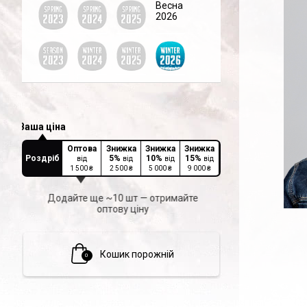
Весна
2026
Оптова
Знижка
Знижка
Знижка
Роздріб
5
%
10
%
15
%
від
від
від
від
1 500
₴
2 500
₴
5 000
₴
9 000
₴
Додайте ще ~10 шт — отримайте
оптову ціну
Кошик порожній
0