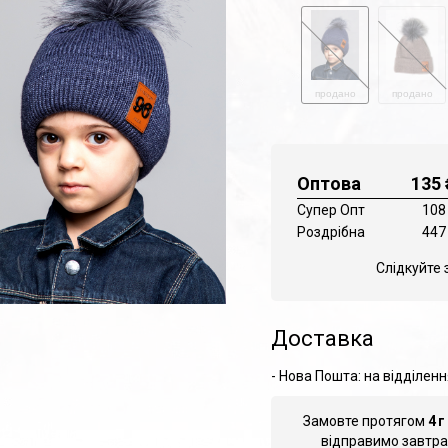
продано
продано
Оптова
135
Супер Опт
108
Роздрібна
447
Слідкуйте 
Доставка
- Нова Пошта: на відділенн
Замовте протягом
4
г
відправимо завтра