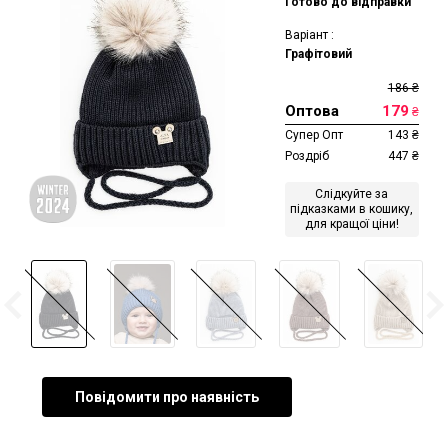
Готово до відправки
Варіант :
Графітовий
186
₴
Оптова
179
₴
Супер Опт
143
₴
Роздріб
447
₴
Слідкуйте за
підказками в кошику,
для кращої ціни!
Повідомити про наявність