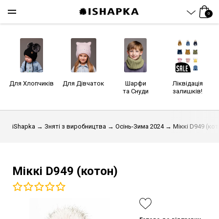
0
Для Хлопчиків
Для Дівчаток
Шарфи
Ліквідація
та Снуди
залишків!
iShapka
→
Зняті з виробництва
→
Осінь-Зима 2024
→ Міккі D949 (кот
Міккі D949 (котон)