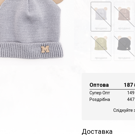
продано
продано
продано
продано
Оптова
187
Супер Опт
149
Роздрібна
447
Слідкуйте 
Доставка