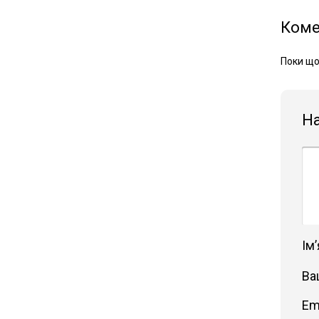
Коме
Поки що
Н
Імʼ
Ва
Em