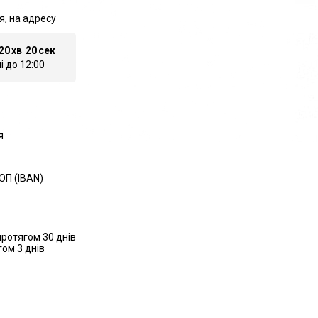
я, на адресу
20
хв
19
сек
 до 12:00
я
ОП (IBAN)
ротягом 30 днів
ом 3 днів