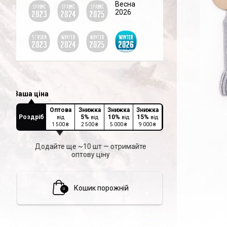
Весна
2026
Оптова
Знижка
Знижка
Знижка
Роздріб
5
%
10
%
15
%
від
від
від
від
1 500
₴
2 500
₴
5 000
₴
9 000
₴
Додайте ще ~10 шт — отримайте
оптову ціну
Кошик порожній
0