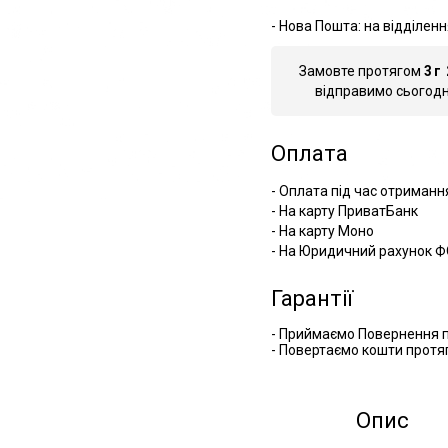
- Нова Пошта: на відділенн
Замовте протягом
3
г
відправимо сьогодні
Оплата
- Оплата під час отриманн
- На карту ПриватБанк
- На карту Моно
- На Юридичний рахунок Ф
Гарантії
- Приймаємо Повернення п
- Повертаємо кошти протяг
Опис