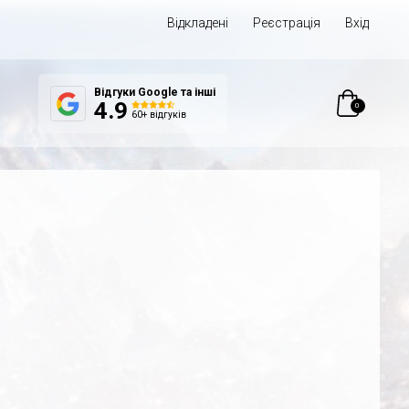
Відкладені
Реєстрація
Вхід
Відгуки Google та інші
0
4.9
60+ відгуків