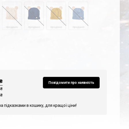
продано
продано
продано
продано
₴
Повідомити про наявність
 ₴
₴
за підказками в кошику, для кращої ціни!