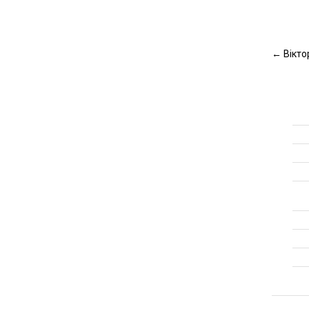
←
Вікто