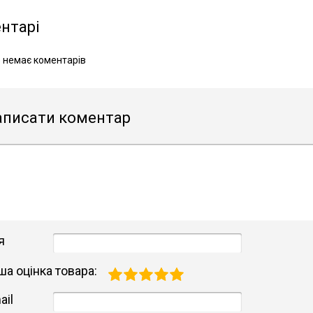
нтарі
 немає коментарів
аписати коментар
я
ша оцінка товара:
ail