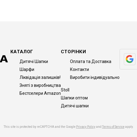
КАТАЛОГ
СТОРІНКИ
Дитячі Шапки
Оплата та Доставка
Шарфи
Контакти
Ліквідація залишків!
Виробити індивідуально
Зняті з виробництва
Stoll
Бестселери Amazon
Шапки оптом
Дитячі шапки
This site is protected by reCAPTCHA and the Google
Privacy Policy
and
Terms of Service
apply.