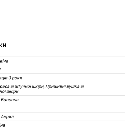
ки
віча
0
яців-3 роки
аса зі штучної шкіри, Пришивні вушка зі
ної шкіри
 Бавовна
 Акрил
їна