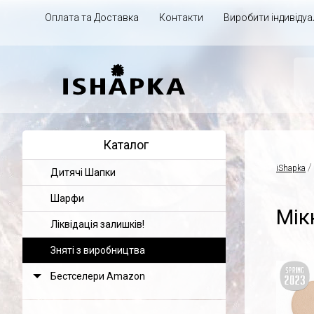
Оплата та Доставка
Контакти
Виробити індивіду
Каталог
/
iShapka
Дитячі Шапки
Шарфи
Мік
Ліквідація залишків!
Зняті з виробництва
Бестселери Amazon