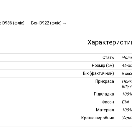
р D986 (фліс)
Бен D922 (фліс)
→
Характеристи
Стать
Чоло
Розмір (см)
46-5
Вік (фактичний)
9 міс
Прикраса
Прикр
штуч
Підкладка
100%
Фасон
Біні
Матеріал
100%
Країна виробник
Укра