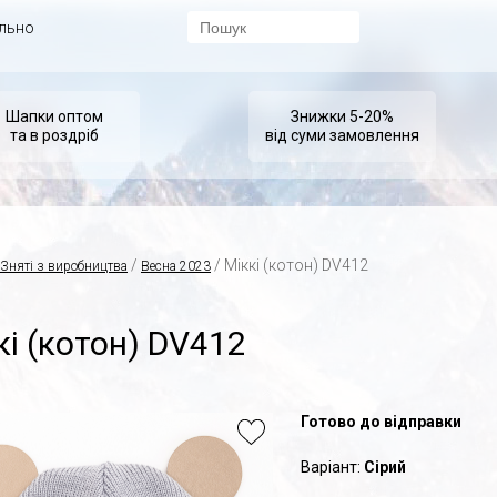
ально
Шапки оптом
Знижки 5-20%
та в роздріб
від суми замовлення
/
/ Міккі (котон) DV412
Зняті з виробництва
Весна 2023
кі (котон) DV412
Готово до відправки
Варіант:
Сірий