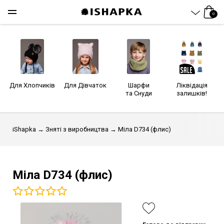
0
Для Хлопчиків
Для Дівчаток
Шарфи
Ліквідація
та Снуди
залишків!
iShapka
→
Зняті з виробництва
→ Міла D734 (флис)
Міла D734 (флис)