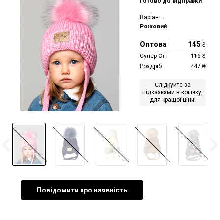
Готово до відправки
Варіант :
Рожевий
Оптова
145
₴
Супер Опт
116
₴
Роздріб
447
₴
Слідкуйте за
підказками в кошику,
для кращої ціни!
Повідомити про наявність