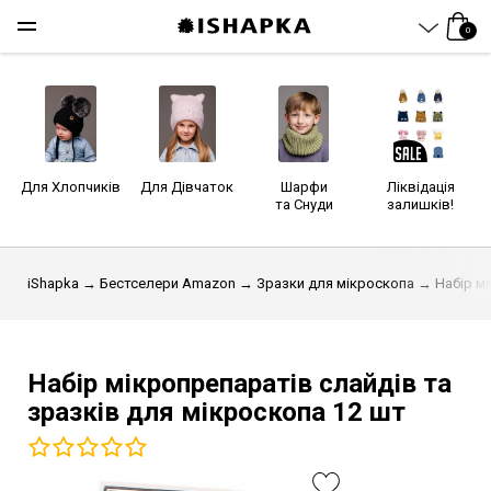
0
Для Хлопчиків
Для Дівчаток
Шарфи
Ліквідація
та Снуди
залишків!
iShapka
→
Бестселери Amazon
→
Зразки для мікроскопа
→ Набір мі
Набір мікропрепаратів слайдів та
зразків для мікроскопа 12 шт