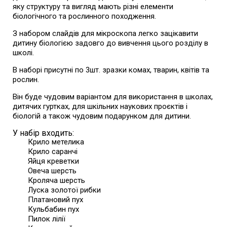
яку структуру та вигляд мають різні елементи
біологічного та рослинного походження.
З набором слайдів для мікроскопа легко зацікавити
дитину біологією задовго до вивчення цього розділу в
школі.
В наборі присутні по 3шт. зразки комах, тварин, квітів та
рослин.
Він буде чудовим варіантом для використання в школах,
дитячих гуртках, для шкільних наукових проєктів і
біологій а також чудовим подарунком для дитини.
У набір входить:
Крило метелика
Крило саранчі
Яйця креветки
Овеча шерсть
Кроляча шерсть
Луска золотої рибки
Платановий пух
Кульбабин пух
Пилок лілії