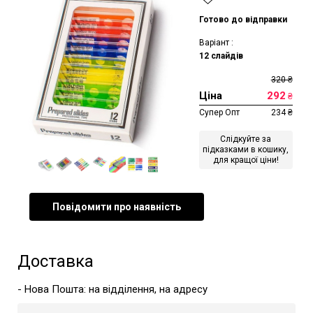
Готово до відправки
Варіант :
12 слайдів
320
₴
Ціна
292
₴
Супер Опт
234
₴
Слідкуйте за
підказками в кошику,
для кращої ціни!
Повідомити про наявність
Доставка
- Нова Пошта: на відділення, на адресу