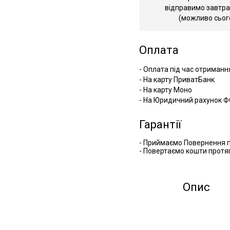
відправимо завтра
(можливо сьог
Оплата
- Оплата під час отриманн
- На карту ПриватБанк
- На карту Моно
- На Юридичний рахунок Ф
Гарантії
- Приймаємо Повернення п
- Повертаємо кошти протяг
Опис