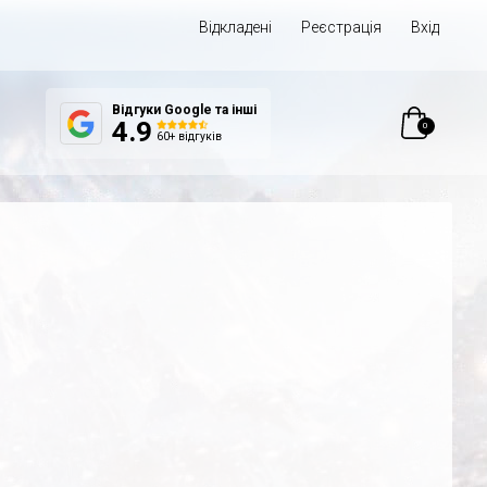
Відкладені
Реєстрація
Вхід
Відгуки Google та інші
0
4.9
60+ відгуків