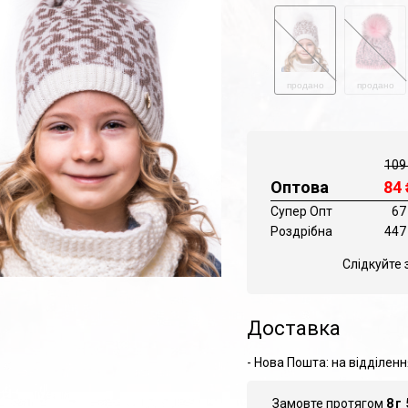
продано
продано
109
Оптова
84
Супер Опт
67
Роздрібна
447
Слідкуйте 
Доставка
- Нова Пошта: на відділенн
Замовте протягом
8
г