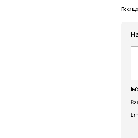
Поки що
Н
Імʼ
Ва
Em