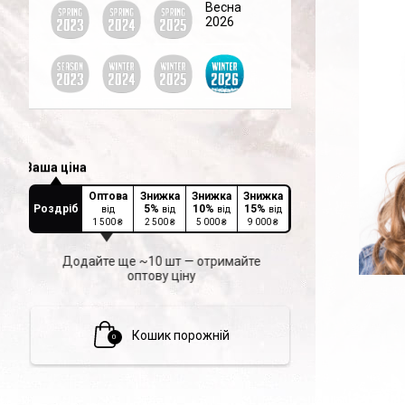
Весна
2026
Оптова
Знижка
Знижка
Знижка
Роздріб
5
%
10
%
15
%
від
від
від
від
1 500
₴
2 500
₴
5 000
₴
9 000
₴
Додайте ще ~10 шт — отримайте
оптову ціну
Кошик порожній
0