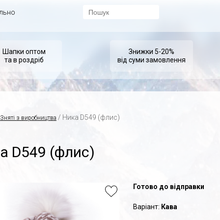
ально
Шапки оптом
Знижки 5-20%
та в роздріб
від суми замовлення
/ Ника D549 (флис)
Зняті з виробництва
а D549 (флис)
Готово до відправки
Варіант:
Кава