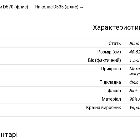
и D570 (флис)
Николас D535 (флис)
→
Характеристи
Стать
Жіно
Розмір (см)
48-5
Вік (фактичний)
1.5-5
Прикраса
Мета
иску
Підкладка
Фліс
Фасон
Біні
Матеріал
90% 
Країна виробник
Укра
нтарі