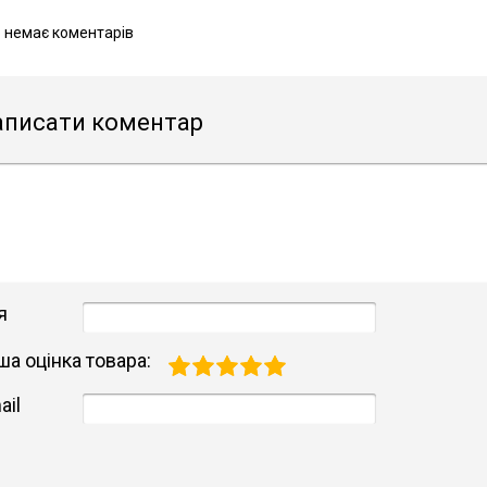
 немає коментарів
аписати коментар
я
ша оцінка товара:
ail