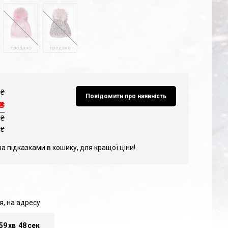
продано
продано
₴
Повідомити про наявність
₴
 ₴
₴
за підказками в кошику, для кращої ціни!
я, на адресу
59
хв
47
сек