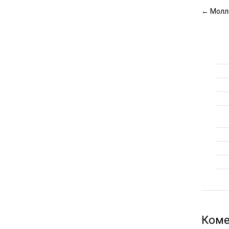
←
Молл
Коме