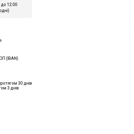
 до 12:00
одні)
я
ОП (IBAN)
ротягом 30 днів
ом 3 днів