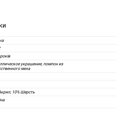
ки
ча
2
 років
ллическое украшение, помпон из
сственного меха
Акрил, 10% Шерсть
їна