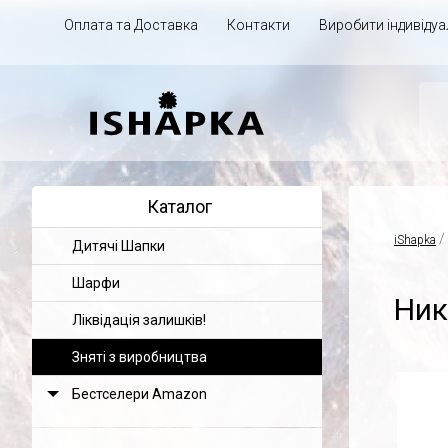
Оплата та Доставка
Контакти
Виробити індивіду
Каталог
/
iShapka
Дитячі Шапки
Шарфи
Ник
Ліквідація залишків!
Зняті з виробництва
Бестселери Amazon