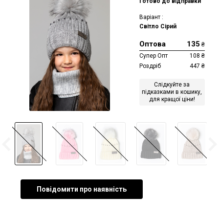
Готово до відправки
Варіант :
Світло Сірий
Оптова
135
₴
Супер Опт
108
₴
Роздріб
447
₴
Слідкуйте за
підказками в кошику,
для кращої ціни!
Повідомити про наявність