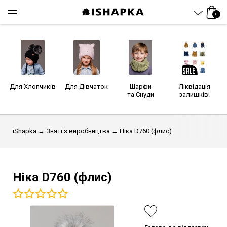
0
Для Хлопчиків
Для Дівчаток
Шарфи
Ліквідація
та Снуди
залишків!
iShapka
→
Зняті з виробництва
→ Ніка D760 (флис)
Ніка D760 (флис)