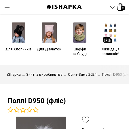
0
Для Хлопчиків
Для Дівчаток
Шарфи
Ліквідація
та Снуди
залишків!
iShapka
→
Зняті з виробництва
→
Осінь-Зима 2024
→ Поллі D950 (фл
Поллі D950 (фліс)