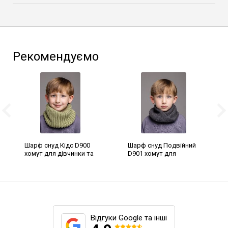
Рекомендуємо
Шарф снуд Кідс D900
Шарф снуд Подвійний
хомут для дівчинки та
D901 хомут для
хлопчика 20х17 см
дівчинки та хлопчика
дитячий зимовий
25х17 см дитячий
теплий шарфик на
зимовий теплий
шию в'язаний баф
шарфик на шию
в'язаний баф
Відгуки Google та інші