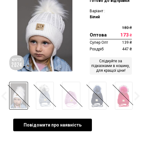
Готово до відправки
Варіант :
Білий
180
₴
Оптова
173
₴
Супер Опт
139
₴
Роздріб
447
₴
Слідкуйте за
підказками в кошику,
для кращої ціни!
Повідомити про наявність