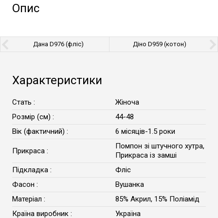
Опис
Дана D976 (фліс)
Діно D959 (котон)
Характеристики
Стать :
Жіноча
Розмір (см) :
44-48
Вік (фактичний) :
6 місяців-1.5 роки
Помпон зі штучного хутра,
Прикраса :
Прикраса із замші
Підкладка :
Фліс
Фасон :
Вушанка
Матеріал :
85% Акрил, 15% Поліамід
Країна виробник :
Україна