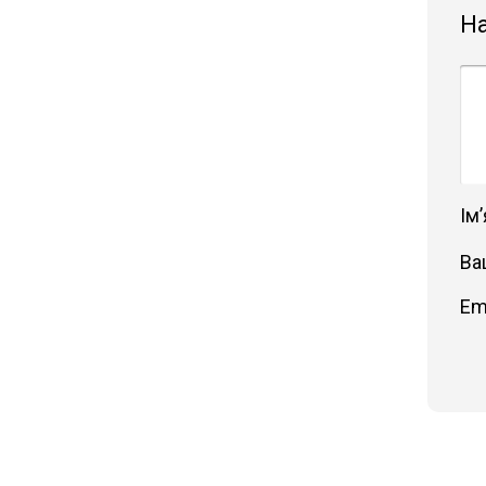
Н
Імʼ
Ва
Em