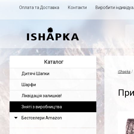
Оплата та Доставка
Контакти
Виробити індивіду
Каталог
/
iShapka
Дитячі Шапки
Шарфи
При
Ліквідація залишків!
Зняті з виробництва
Бестселери Amazon