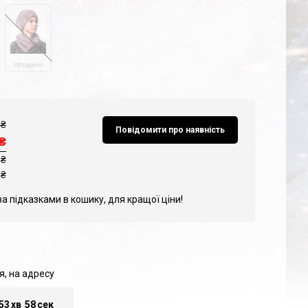
продано
₴
Повідомити про наявність
₴
 ₴
₴
за підказками в кошику, для кращої ціни!
я, на адресу
53
хв
57
сек