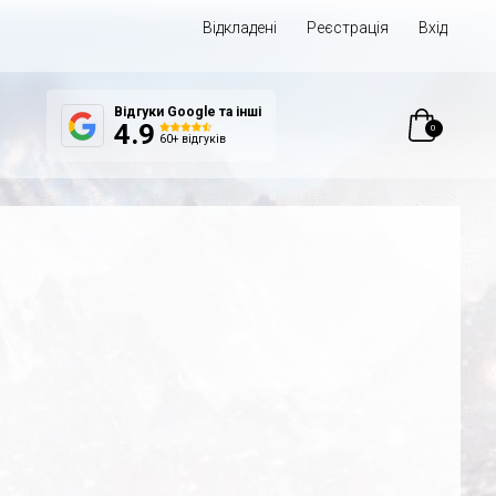
Відкладені
Реєстрація
Вхід
Відгуки Google та інші
0
4.9
60+ відгуків