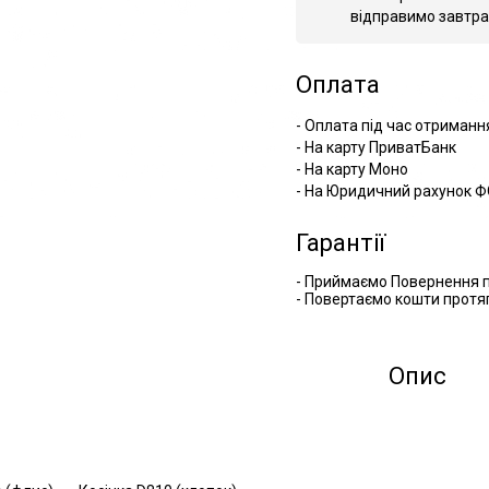
відправимо завтра
Оплата
- Оплата під час отриманн
- На карту ПриватБанк
- На карту Моно
- На Юридичний рахунок Ф
Гарантії
- Приймаємо Повернення п
- Повертаємо кошти протяг
Опис