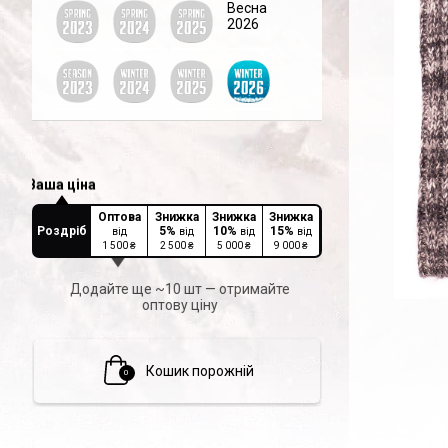
Весна
2026
Оптова
Знижка
Знижка
Знижка
Роздріб
5
%
10
%
15
%
від
від
від
від
1 500
₴
2 500
₴
5 000
₴
9 000
₴
Додайте ще ~10 шт — отримайте
оптову ціну
Кошик порожній
0