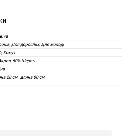
ки
віча
років, Для дорослих, Для молоді
, Хомут
Акрил, 50% Шерсть
їна
а 28 см., длина 80 см.