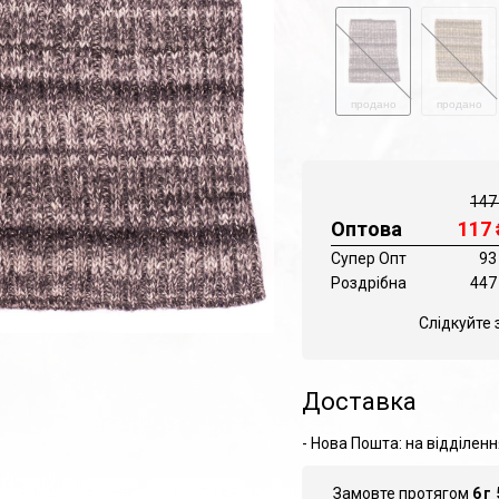
продано
продано
147
Оптова
117
Супер Опт
93
Роздрібна
447
Слідкуйте 
Доставка
- Нова Пошта: на відділенн
Замовте протягом
6
г