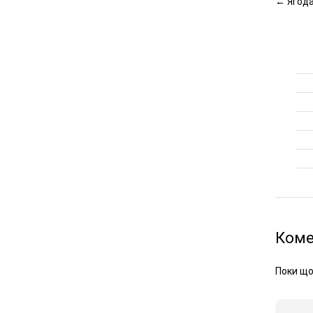
←
Ягода
Коме
Поки що