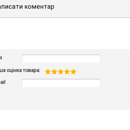
аписати коментар
я
ша оцінка товара:
ail