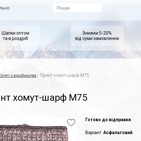
ально
Шапки оптом
Знижки 5-20%
та в роздріб
від суми замовлення
/ Принт хомут-шарф M75
Зняті з виробництва
нт хомут-шарф M75
Готово до відправки
Варіант:
Асфальтовий