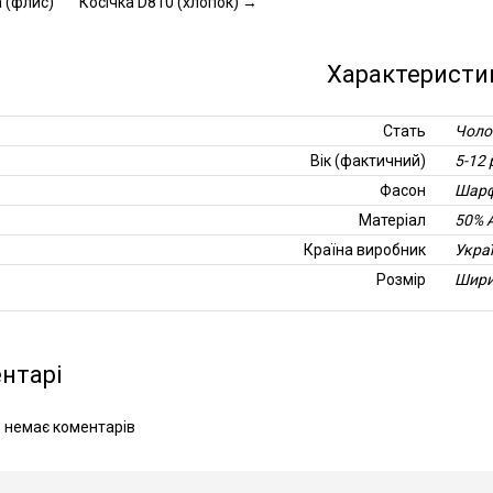
 (флис)
Косічка D810 (хлопок)
→
Характеристи
Стать
Чоло
Вік (фактичний)
5-12 
Фасон
Шарф
Матеріал
50% 
Країна виробник
Укра
Розмір
Ширин
нтарі
 немає коментарів