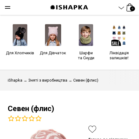
0
Для Хлопчиків
Для Дівчаток
Шарфи
Ліквідація
та Снуди
залишків!
iShapka
→
Зняті з виробництва
→ Севен (флис)
Севен (флис)