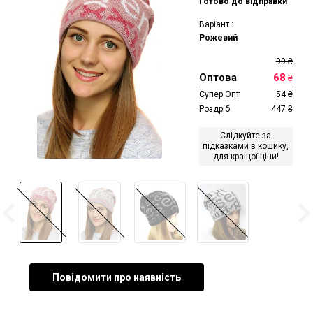
Готово до відправки
Варіант :
Рожевий
99
₴
Оптова
68
₴
Супер Опт
54
₴
Роздріб
447
₴
Слідкуйте за
підказками в кошику,
для кращої ціни!
Повідомити про наявність