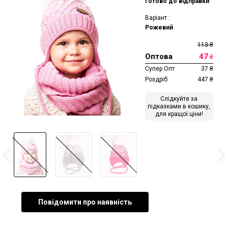
Готово до відправки
Варіант :
Рожевий
113
₴
Оптова
47
₴
Супер Опт
37
₴
Роздріб
447
₴
Слідкуйте за
підказками в кошику,
для кращої ціни!
Повідомити про наявність