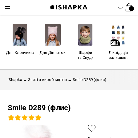
0
Для Хлопчиків
Для Дівчаток
Шарфи
Ліквідація
та Снуди
залишків!
iShapka
→
Зняті з виробництва
→ Smile D289 (флис)
Smile D289 (флис)