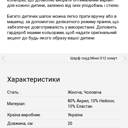
кольорах, що дозволяє вибрати оптимальний варіант
для кожної дитини, залежно від їхніх уподобань і стилю.
Багато дитячих шапок можна легко прати вручну або в
машинці, за допомогою делікатного режиму прання, що
забезпечує довготривалість у використанні. Доповніть
гардероб іншими кольорами, щоб надати оригінальний
акцент до будь-якого образу вашої дитини.
Шарф снуд Мінні S12 хомут
для дівчинки та хлопчика
20х15 см дитячий шарфик
зимовий теплий на шию
в'язаний баф
Характеристики
Стать :
Жіноча, Чоловіча
80% Акрил, 10% Нейлон,
Матеріал :
10% Еластан
Країна виробник :
Україна
Довжина, см :
20