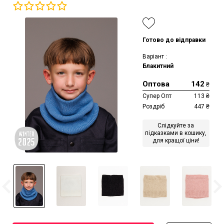
Готово до відправки
Варіант :
Блакитний
Оптова
142
₴
Супер Опт
113
₴
Роздріб
447
₴
Слідкуйте за
підказками в кошику,
для кращої ціни!