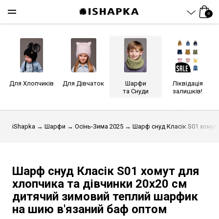
0
Для Хлопчиків
Для Дівчаток
Шарфи
Ліквідація
та Снуди
залишків!
iShapka
→
Шарфи
→
Осінь-Зима 2025
→ Шарф снуд Класік S01 хомут 
Шарф снуд Класік S01 хомут для
хлопчика та дівчинки 20х20 см
дитячий зимовий теплий шарфик
на шию в'язаний баф оптом