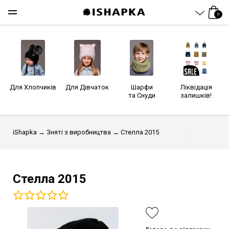
0
Для Хлопчиків
Для Дівчаток
Шарфи
Ліквідація
та Снуди
залишків!
iShapka
→
Зняті з виробництва
→ Стелла 2015
Стелла 2015