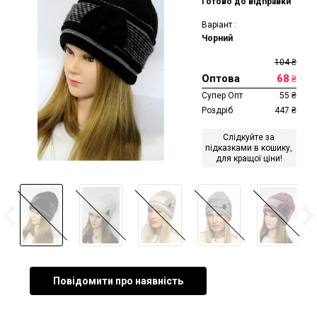
Готово до відправки
Варіант :
Чорний
104
₴
Оптова
68
₴
Супер Опт
55
₴
Роздріб
447
₴
Слідкуйте за
підказками в кошику,
для кращої ціни!
Повідомити про наявність