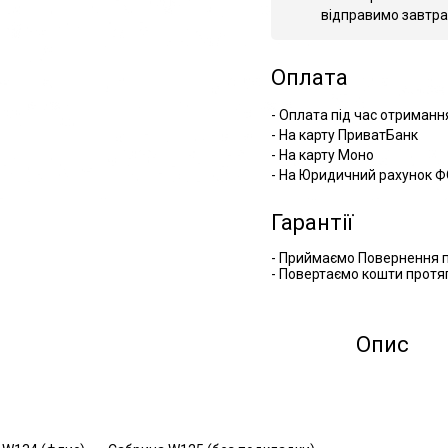
відправимо завтра
Оплата
- Оплата під час отриманн
- На карту ПриватБанк
- На карту Моно
- На Юридичний рахунок Ф
Гарантії
- Приймаємо Повернення п
- Повертаємо кошти протяг
Опис