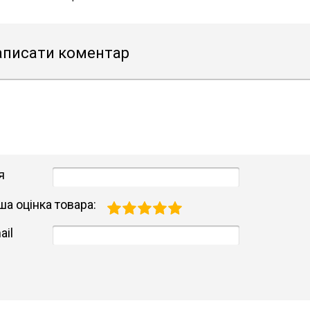
аписати коментар
я
ша оцінка товара:
ail