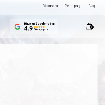
Відкладені
Реєстрація
Вхід
Відгуки Google та інші
0
4.9
60+ відгуків