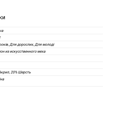
ки
ча
8
років, Для дорослих, Для молоді
он из искусственного меха
Акрил, 20% Шерсть
їна