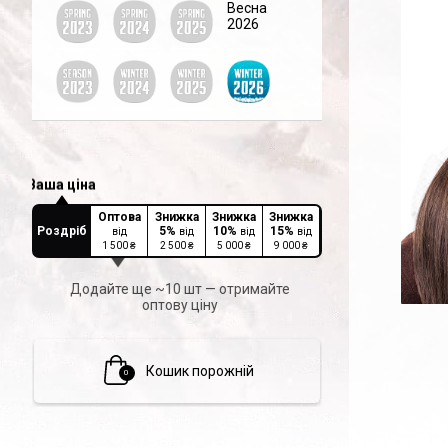
Весна
2026
Оптова
Знижка
Знижка
Знижка
Роздріб
5
%
10
%
15
%
від
від
від
від
1 500
₴
2 500
₴
5 000
₴
9 000
₴
Додайте ще ~10 шт — отримайте
оптову ціну
Кошик порожній
0