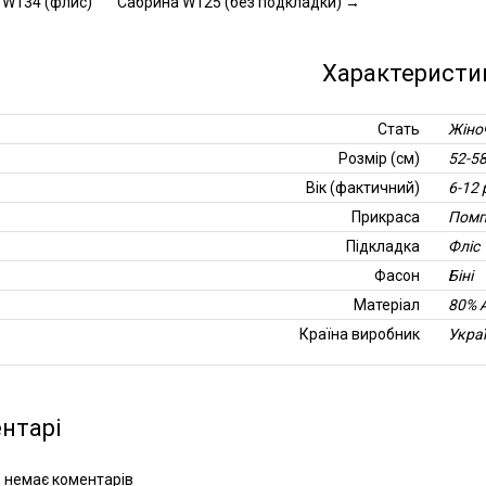
 W134 (флис)
Сабрина W125 (без подкладки)
→
Характеристи
Стать
Жіно
Розмір (см)
52-5
Вік (фактичний)
6-12 
Прикраса
Помп
Підкладка
Фліс
Фасон
Біні
Матеріал
80% 
Країна виробник
Укра
нтарі
 немає коментарів