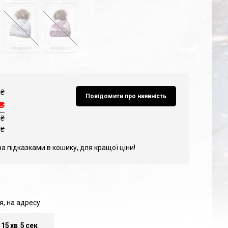
продано
продано
₴
Повідомити про наявність
₴
 ₴
₴
за підказками в кошику, для кращої ціни!
я, на адресу
15
хв
4
сек