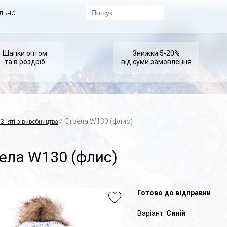
ально
Шапки оптом
Знижки 5-20%
та в роздріб
від суми замовлення
/ Стрела W130 (флис)
Зняті з виробництва
ела W130 (флис)
Готово до відправки
Варіант:
Синій