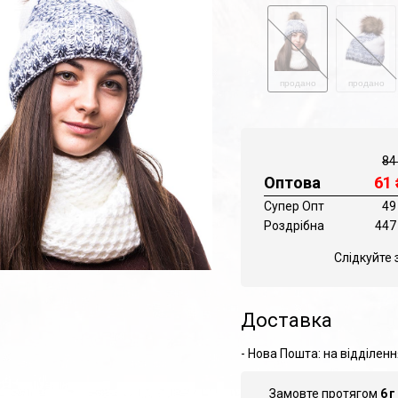
продано
продано
84
Оптова
61
Супер Опт
49
Роздрібна
447
Слідкуйте 
Доставка
- Нова Пошта: на відділенн
Замовте протягом
6
г