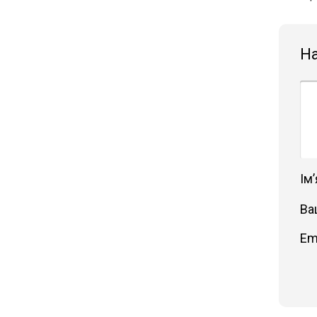
Н
Імʼ
Ва
Em