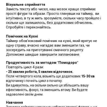
Візуальне сприйняття
З
амість тексту або чисел, н
аш мозок краще сприймає
прості фігури та образи. Просто глянувши на таймер, ви
інтуїтивно, в ту ж мить зрозумієте, скільки часу пройшло і
скільки ще залишилось, без додаткових обчислень.
Спробуйте і переконайтесь.
Помічник на Кухні
Таймер обов'язковий помічник на кухні, який врятує не
одну страву, вчасно нагадає вам зменшити газ, чи
зосередить на приготуванні смачного рецепту.
Допоможе швидше завершити заплановане.
Продуктивність за методом "Помодоро"
Повторіть цикл 4 рази:
- 25 хвилин робота, 5 хвилин відпочинок.
Після четвертого кола, візьміть ще додаткових
15-30 хв
відпочинку і почніть цикл з початку.
Ви здивуєтесь, на скільки сильно це збільшить вашу
ефективність, фокус, та зменшить втому. Ви будете
задоволені своїм днем.
Навчання