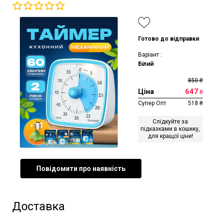
Готово до відправки
Варіант :
Білий
850
₴
Ціна
647
₴
Супер Опт
518
₴
Слідкуйте за
підказками в кошику,
для кращої ціни!
Повідомити про наявність
Доставка