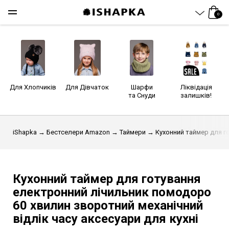
0
Для Хлопчиків
Для Дівчаток
Шарфи
Ліквідація
та Снуди
залишків!
iShapka
→
Бестселери Amazon
→
Таймери
→ Кухонний таймер для го
Кухонний таймер для готування
електронний лічильник помодоро
60 хвилин зворотний механічний
відлік часу аксесуари для кухні