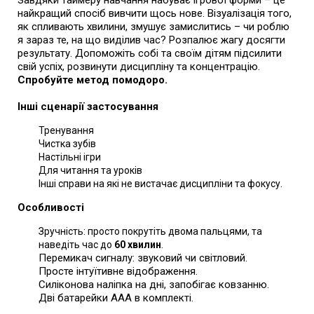
Завдяки таймеру навчання набуває ігрової форми – це
найкращий спосіб вивчити щось нове. Візуалізація того,
як спливають хвилини, змушує замислитись – чи роблю
я зараз те, на що виділив час? Розпалює жагу досягти
результату. Допоможіть собі та своїм дітям підсилити
свій успіх, розвинути дисципліну та концентрацію.
Спробуйте метод помодоро.
Інші сценарії застосування
Тренування
Чистка зубів
Настільні ігри
Для читання та уроків
Інші справи на які не вистачає дисципліни та фокусу.
Особливості
Зручність: просто покрутіть двома пальцями, та
наведіть час до
60 хвилин
.
Перемикач сигналу: звуковий чи світловий.
Просте інтуїтивне відображення.
Силіконова наліпка на дні, запобігає ковзанню.
Дві батарейки ААА в комплекті.