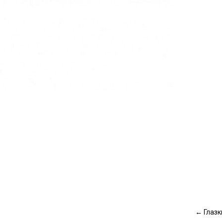
←
Глазк