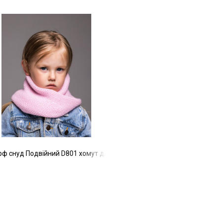
лопчика 20х17 см дитячий зимовий теплий шарфик на шию в'язаний
ф снуд Подвійний D801 хомут для дівчинки та хлопчика 25х17 см 