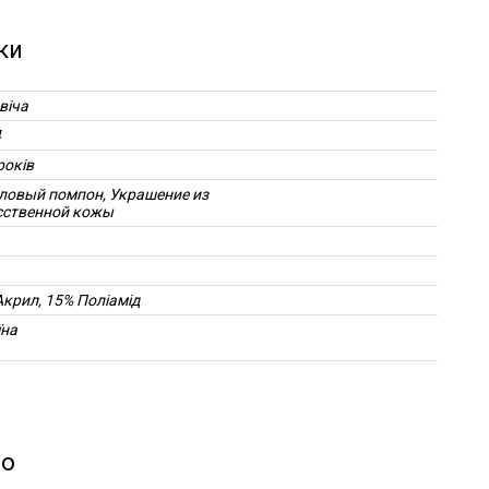
ки
віча
4
років
ловый помпон, Украшение из
сственной кожы
Акрил, 15% Поліамід
їна
мо