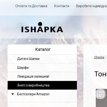
Оплата та Доставка
Контакти
Виробити індивіду
Каталог
/
iShapka
Дитячі Шапки
Шарфи
Тон
Ліквідація залишків!
Зняті з виробництва
Бестселери Amazon