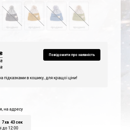
продано
продано
продано
продано
₴
Повідомити про наявність
 ₴
₴
за підказками в кошику, для кращої ціни!
я, на адресу
г
7
хв
41
сек
 до 12:00