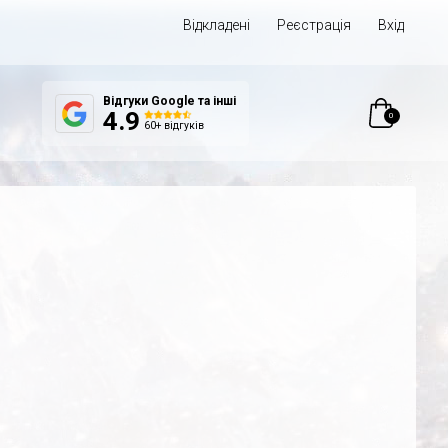
Відкладені
Реєстрація
Вхід
Відгуки Google та інші
0
4.9
60+ відгуків