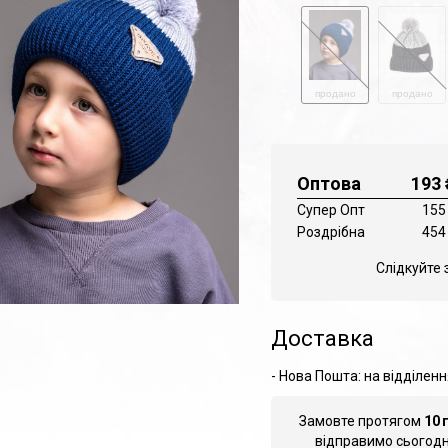
продано
продано
Оптова
193
Супер Опт
155
Роздрібна
454
Слідкуйте 
Доставка
- Нова Пошта: на відділенн
Замовте протягом
10
відправимо сьогодні