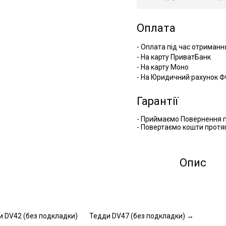
Оплата
- Оплата під час отриманн
- На карту ПриватБанк
- На карту Моно
- На Юридичний рахунок Ф
Гарантії
- Приймаємо Повернення п
- Повертаємо кошти протяг
Опис
и DV42 (без подкладки)
Тедди DV47 (без подкладки)
→