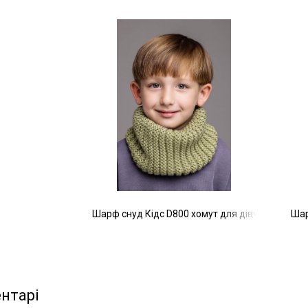
Шарф снуд Кідс D800 хомут для дівчинки та х
Шар
нтарі