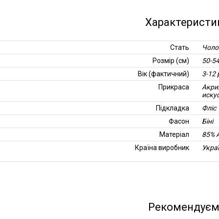
Характеристи
Стать
Чоло
Розмір (см)
50-5
Вік (фактичний)
3-12 
Прикраса
Акри
иску
Підкладка
Фліс
Фасон
Біні
Матеріал
85% 
Країна виробник
Укра
Рекомендує