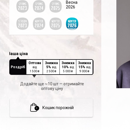
Весна
2026
Оптова
Знижка
Знижка
Знижка
Роздріб
5
%
10
%
15
%
від
від
від
від
1 500
₴
2 500
₴
5 000
₴
9 000
₴
Додайте ще ~10 шт — отримайте
оптову ціну
Кошик порожній
0