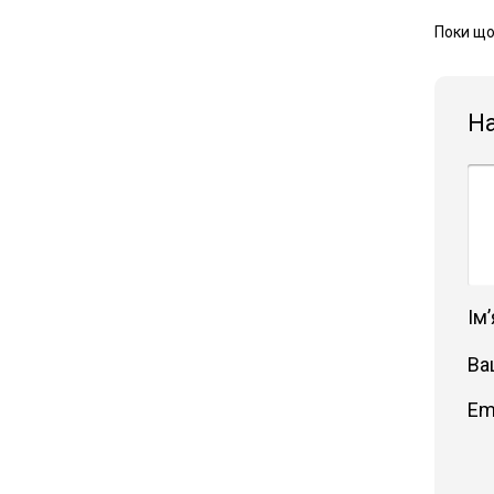
Поки що
Н
Імʼ
Ва
Em