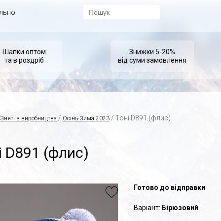
ально
Шапки оптом
Знижки 5-20%
та в роздріб
від суми замовлення
/
/ Тоні D891 (флис)
Зняті з виробництва
Осінь-Зима 2023
і D891 (флис)
Готово до відправки
Варіант:
Бірюзовий