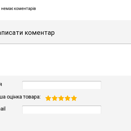
 немає коментарів
аписати коментар
я
ша оцінка товара:
ail