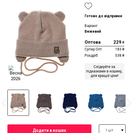
Готово до відправки
Варіант :
Бежевий
Оптова
229
₴
Супер Опт
183
₴
Роздріб
538
₴
Слідкуйте за
підказками в кошику,
для кращої ціни!
1 шт