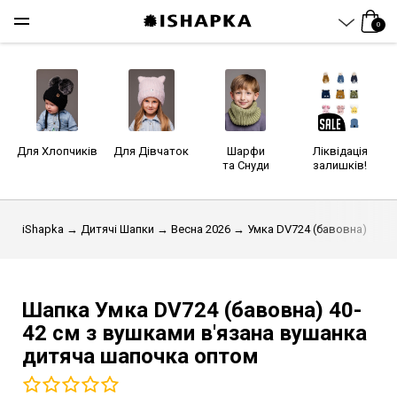
0
Для Хлопчиків
Для Дівчаток
Шарфи
Ліквідація
та Снуди
залишків!
iShapka
→
Дитячі Шапки
→
Весна 2026
→ Умка DV724 (бавовна)
Шапка Умка DV724 (бавовна)
40-
42 см
з вушками в'язана вушанка
дитяча шапочка оптом