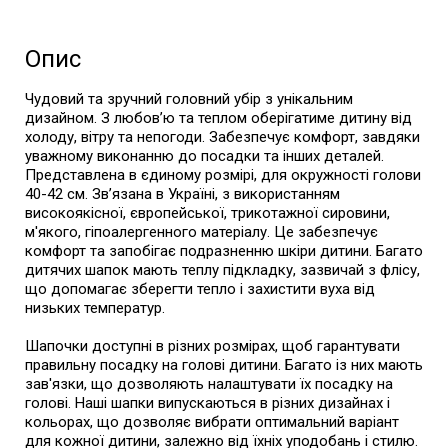
Опис
Чудовий та зручний головний убір з унікальним
дизайном. З любов’ю та теплом оберігатиме дитину від
холоду, вітру та непогоди. Забезпечує комфорт, завдяки
уважному виконанню до посадки та інших деталей.
Представлена в єдиному розмірі, для окружності голови
40-42 см. Зв’язана в Україні, з використанням
високоякісної, європейської, трикотажної сировини,
м'якого, гіпоалергенного матеріалу. Це забезпечує
комфорт та запобігає подразненню шкіри дитини. Багато
дитячих шапок мають теплу підкладку, зазвичай з флісу,
що допомагає зберегти тепло і захистити вуха від
низьких температур.
Шапочки доступні в різних розмірах, щоб гарантувати
правильну посадку на голові дитини. Багато із них мають
зав'язки, що дозволяють налаштувати їх посадку на
голові. Наші шапки випускаються в різних дизайнах і
кольорах, що дозволяє вибрати оптимальний варіант
для кожної дитини, залежно від їхніх уподобань і стилю.