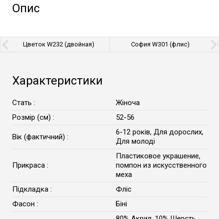
Опис
Цветок W232 (двойная)
София W301 (флис)
Характеристики
Стать :
Жіноча
Розмір (см) :
52-56
6-12 років, Для дорослих,
Вік (фактичний) :
Для молоді
Пластиковое украшение,
Прикраса :
помпон из искусственного
меха
Підкладка :
Фліс
Фасон :
Біні
80% Акрил, 10% Шерсть,