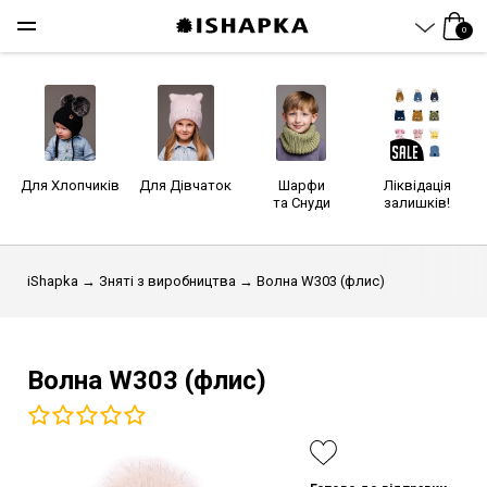
0
Для Хлопчиків
Для Дівчаток
Шарфи
Ліквідація
та Снуди
залишків!
iShapka
→
Зняті з виробництва
→ Волна W303 (флис)
Волна W303 (флис)