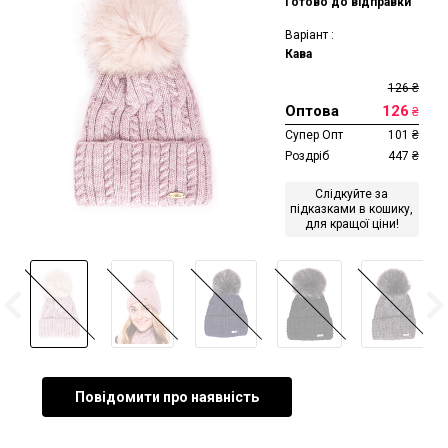
Готово до відправки
Варіант :
Кава
126
₴
Оптова
126
₴
Супер Опт
101
₴
Роздріб
447
₴
Слідкуйте за
підказками в кошику,
для кращої ціни!
Повідомити про наявність