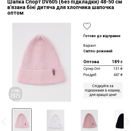
Шапка Спорт DV605 (без підкладки)
48-50 см
в'язана біні дитяча для хлопчика шапочка
оптом
Готово до відправки
Варіант :
Світло-рожевий
Оптова
189
₴
Супер Опт
151
₴
Роздріб
447
₴
Слідкуйте за
підказками в кошику,
для кращої ціни!