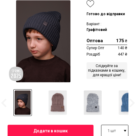
Готово до відправки
Варіант :
Графітовий
Оптова
175
₴
Супер Опт
140
₴
Роздріб
447
₴
Слідкуйте за
підказками в кошику,
для кращої ціни!
1 шт