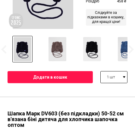
Роздріб
458
₴
Слідкуйте за
підказками в кошику,
для кращої ціни!
1 шт
Шапка Марк DV603 (без підкладки)
50-52 см
в'язана біні дитяча для хлопчика шапочка
оптом