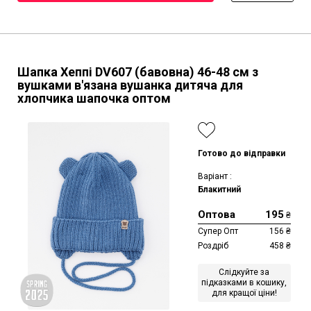
Шапка Хеппі DV607 (бавовна)
46-48 см
з
вушками в'язана вушанка дитяча для
хлопчика шапочка оптом
Готово до відправки
Варіант :
Блакитний
Оптова
195
₴
Супер Опт
156
₴
Роздріб
458
₴
Слідкуйте за
підказками в кошику,
для кращої ціни!