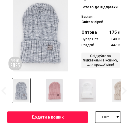
Готово до відправки
Варіант :
Світло-сірий
Оптова
175
₴
Супер Опт
140
₴
Роздріб
447
₴
Слідкуйте за
підказками в кошику,
для кращої ціни!
1 шт