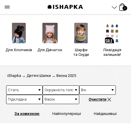
0
Для Хлопчиків
Для Дівчаток
Шарфи
Ліквідація
та Снуди
залишків!
iShapka
→
Дитячі Шапки
→
Весна 2025
Стать
Окружність голови (см)
Вік
Підкладка
Фасон
Очистити
За новизною
Найпопулярніші
Найдешевші