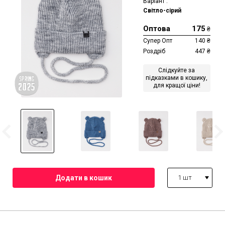
Варіант :
Світло-сірий
Оптова
175
₴
Супер Опт
140
₴
Роздріб
447
₴
Слідкуйте за
підказками в кошику,
для кращої ціни!
1 шт