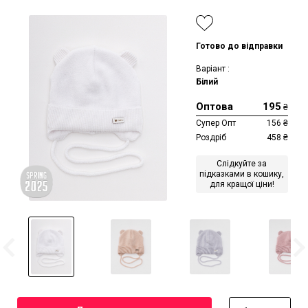
Готово до відправки
Варіант :
Білий
Оптова
195
₴
Супер Опт
156
₴
Роздріб
458
₴
Слідкуйте за
підказками в кошику,
для кращої ціни!