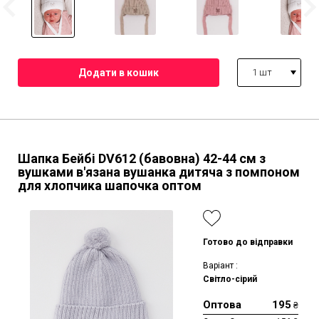
1 шт
Шапка Бейбі DV612 (бавовна)
42-44 см
з
вушками в'язана вушанка дитяча з помпоном
для хлопчика шапочка оптом
Готово до відправки
Варіант :
Світло-сірий
Оптова
195
₴