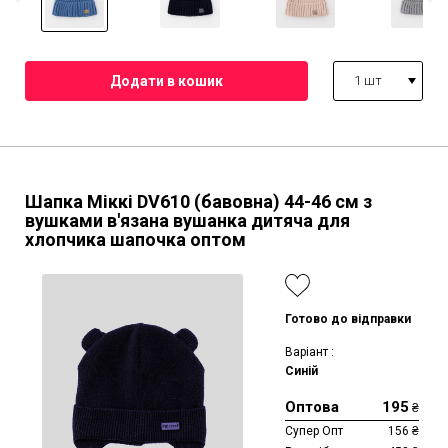
1 шт
Шапка Міккі DV610 (бавовна)
44-46 см
з
вушками в'язана вушанка дитяча для
хлопчика шапочка оптом
Готово до відправки
Варіант :
Синій
Оптова
195
₴
Супер Опт
156
₴