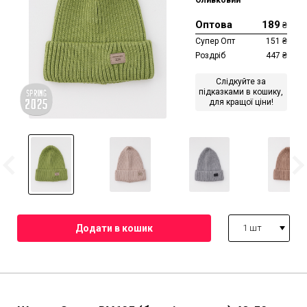
Оливковий
Оптова
189
₴
Супер Опт
151
₴
Роздріб
447
₴
Слідкуйте за
підказками в кошику,
для кращої ціни!
1 шт