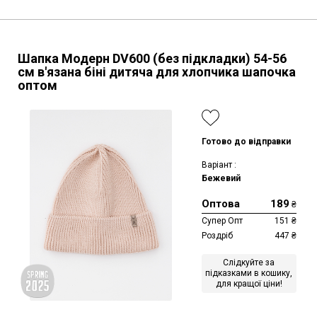
Шапка Модерн DV600 (без підкладки)
54-56
см
в'язана біні дитяча для хлопчика шапочка
оптом
Готово до відправки
Варіант :
Бежевий
Оптова
189
₴
Супер Опт
151
₴
Роздріб
447
₴
Слідкуйте за
підказками в кошику,
для кращої ціни!