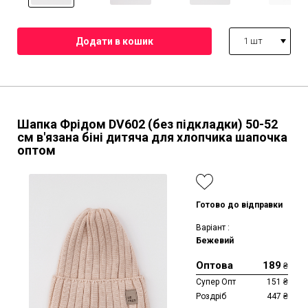
1 шт
Шапка Фрідом DV602 (без підкладки)
50-52
см
в'язана біні дитяча для хлопчика шапочка
оптом
Готово до відправки
Варіант :
Бежевий
Оптова
189
₴
Супер Опт
151
₴
Роздріб
447
₴