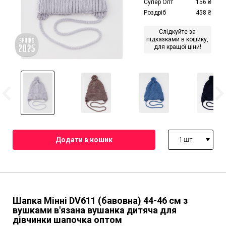
Супер Опт
156
₴
Роздріб
458
₴
Слідкуйте за
підказками в кошику,
для кращої ціни!
1 шт
Шапка Мінні DV611 (бавовна)
44-46 см
з
вушками в'язана вушанка дитяча для
дівчинки шапочка оптом