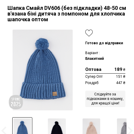
Шапка Смайл DV606 (без підкладки)
48-50 см
в'язана біні дитяча з помпоном для хлопчика
шапочка оптом
Готово до відправки
Варіант :
Блакитний
Оптова
189
₴
Супер Опт
151
₴
Роздріб
447
₴
Слідкуйте за
підказками в кошику,
для кращої ціни!