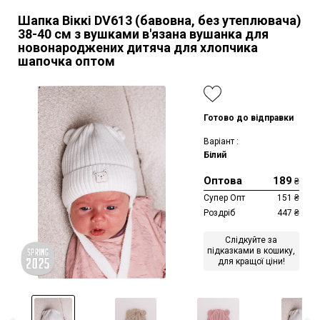
Шапка Віккі DV613 (бавовна, без утеплювача)
38-40 см
з вушками в'язана вушанка для
новонароджених дитяча для хлопчика
шапочка оптом
Готово до відправки
Варіант :
Білий
Оптова
189
₴
Супер Опт
151
₴
Роздріб
447
₴
Слідкуйте за
підказками в кошику,
для кращої ціни!