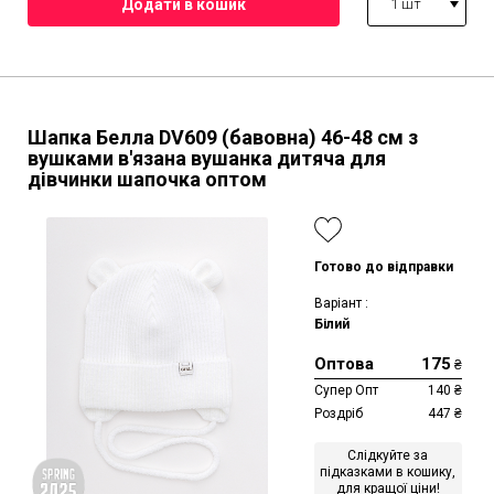
1 шт
Шапка Белла DV609 (бавовна)
46-48 см
з
вушками в'язана вушанка дитяча для
дівчинки шапочка оптом
Готово до відправки
Варіант :
Білий
Оптова
175
₴
Супер Опт
140
₴
Роздріб
447
₴
Слідкуйте за
підказками в кошику,
для кращої ціни!