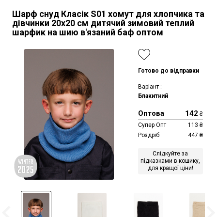
Шарф снуд Класік S01 хомут для хлопчика та
дівчинки 20х20 см дитячий зимовий теплий
шарфик на шию в'язаний баф оптом
Готово до відправки
Варіант :
Блакитний
Оптова
142
₴
Супер Опт
113
₴
Роздріб
447
₴
Слідкуйте за
підказками в кошику,
для кращої ціни!