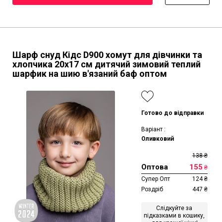
Шарф снуд Кідс D900 хомут для дівчинки та
хлопчика 20х17 см дитячий зимовий теплий
шарфик на шию в'язаний баф оптом
Готово до відправки
Варіант :
Оливковий
138
₴
Оптова
155
₴
Супер Опт
124
₴
Роздріб
447
₴
Слідкуйте за
підказками в кошику,