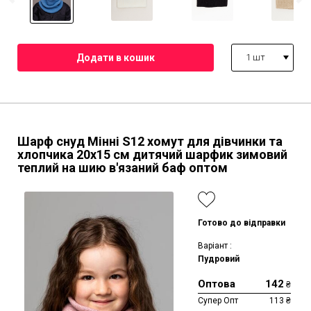
1 шт
Шарф снуд Мінні S12 хомут для дівчинки та
хлопчика 20х15 см дитячий шарфик зимовий
теплий на шию в'язаний баф оптом
Готово до відправки
Варіант :
Пудровий
Оптова
142
₴
Супер Опт
113
₴