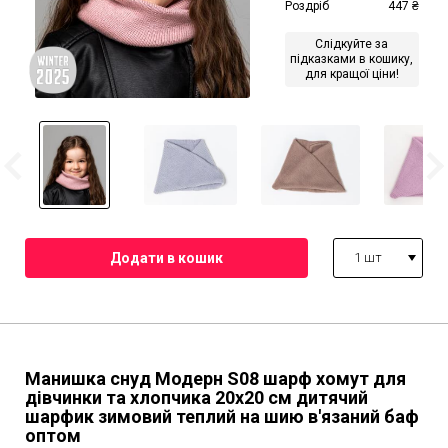
Роздріб
447
₴
Слідкуйте за
підказками в кошику,
для кращої ціни!
1 шт
Манишка снуд Модерн S08 шарф хомут для
дівчинки та хлопчика 20х20 см дитячий
шарфик зимовий теплий на шию в'язаний баф
оптом