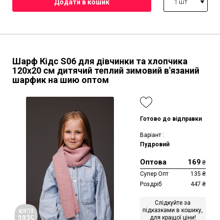
1 шт
Шарф Кідс S06 для дівчинки та хлопчика
120х20 см дитячий теплий зимовий в'язаний
шарфик на шию оптом
Готово до відправки
Варіант :
Пудровий
Оптова
169
₴
Супер Опт
135
₴
Роздріб
447
₴
Слідкуйте за
підказками в кошику,
для кращої ціни!