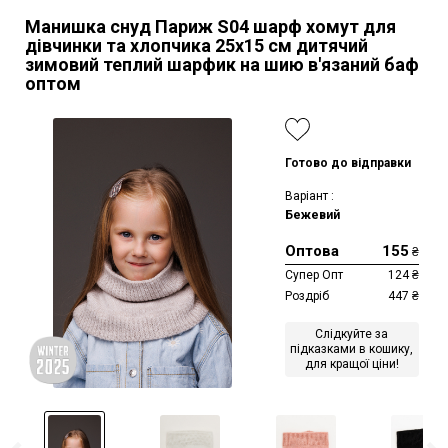
Манишка снуд Париж S04 шарф хомут для
дівчинки та хлопчика 25х15 см дитячий
зимовий теплий шарфик на шию в'язаний баф
оптом
Готово до відправки
Варіант :
Бежевий
Оптова
155
₴
Супер Опт
124
₴
Роздріб
447
₴
Слідкуйте за
підказками в кошику,
для кращої ціни!