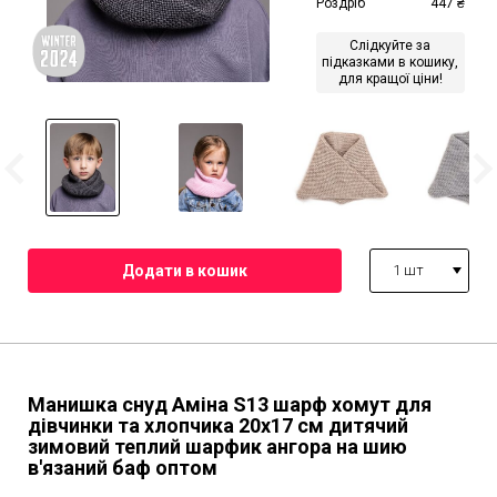
Роздріб
447
₴
Слідкуйте за
підказками в кошику,
для кращої ціни!
1 шт
Манишка снуд Аміна S13 шарф хомут для
дівчинки та хлопчика 20х17 см дитячий
зимовий теплий шарфик ангора на шию
в'язаний баф оптом