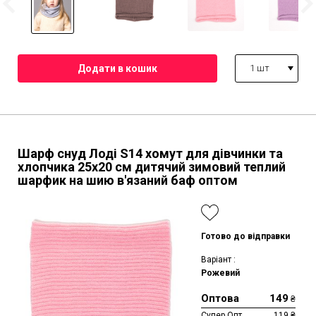
1 шт
Шарф снуд Лоді S14 хомут для дівчинки та
хлопчика 25х20 см дитячий зимовий теплий
шарфик на шию в'язаний баф оптом
Готово до відправки
Варіант :
Рожевий
Оптова
149
₴
Супер Опт
119
₴