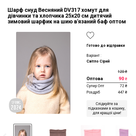
Шарф снуд Весняний DV317 хомут для
дівчинки та хлопчика 25х20 см дитячий
зимовий шарфик на шию в'язаний баф оптом
Готово до відправки
Варіант :
Світло Сірий
120
₴
Оптова
90
₴
Супер Опт
72
₴
Роздріб
447
₴
Слідкуйте за
підказками в кошику,
для кращої ціни!