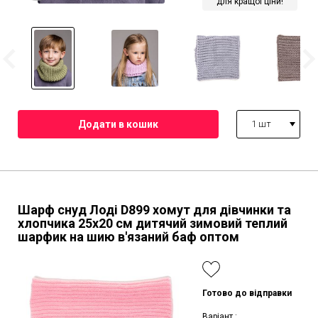
для кращої ціни!
1 шт
Шарф снуд Лоді D899 хомут для дівчинки та
хлопчика 25х20 см дитячий зимовий теплий
шарфик на шию в'язаний баф оптом
Готово до відправки
Варіант :