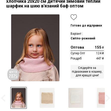
хлопчика 20х20 см дитячий зимовий теплий
шарфик на шию в'язаний баф оптом
Готово до відправки
Варіант :
Світло-рожевий
Оптова
155
₴
Супер Опт
124
₴
Роздріб
447
₴
Слідкуйте за
підказками в кошику,
для кращої ціни!