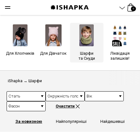
0
Для Хлопчиків
Для Дівчаток
Шарфи
Ліквідація
та Снуди
залишків!
iShapka
→
Шарфи
Стать
Окружність голови (см)
Вік
Фасон
Очистити
За новизною
Найпопулярніші
Найдешевші