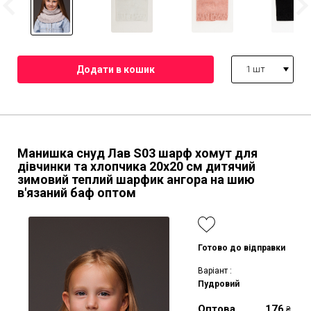
1 шт
Манишка снуд Лав S03 шарф хомут для
дівчинки та хлопчика 20х20 см дитячий
зимовий теплий шарфик ангора на шию
в'язаний баф оптом
Готово до відправки
Варіант :
Пудровий
Оптова
176
₴