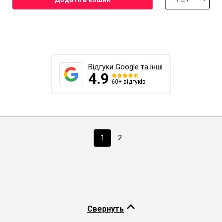
Відгуки Google та інші
4.9
60+ відгуків
1
2
Свернуть