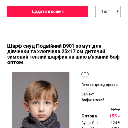
1 шт
Шарф снуд Подвійний D901 хомут для
дівчинки та хлопчика 25х17 см дитячий
зимовий теплий шарфик на шию в'язаний баф
оптом
Готово до відправки
Варіант :
Асфальтовий
151
₴
Оптова
155
₴
Супер Опт
124
₴