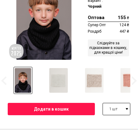
Варіант :
Чорний
Оптова
155
₴
Супер Опт
124
₴
Роздріб
447
₴
Слідкуйте за
підказками в кошику,
для кращої ціни!
1 шт