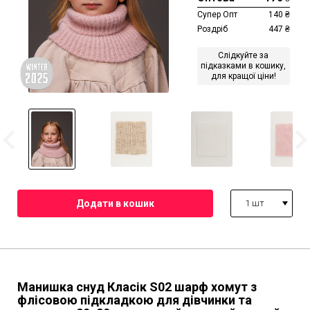
Супер Опт
140
₴
Роздріб
447
₴
Слідкуйте за
підказками в кошику,
для кращої ціни!
1 шт
Манишка снуд Класік S02 шарф хомут з
флісовою підкладкою для дівчинки та