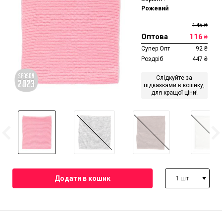
Рожевий
145
₴
Оптова
116
₴
Супер Опт
92
₴
Роздріб
447
₴
Слідкуйте за
підказками в кошику,
для кращої ціни!
1 шт