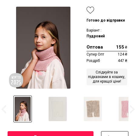
Готово до відправки
Варіант :
Пудровий
Оптова
155
₴
Супер Опт
124
₴
Роздріб
447
₴
Слідкуйте за
підказками в кошику,
для кращої ціни!